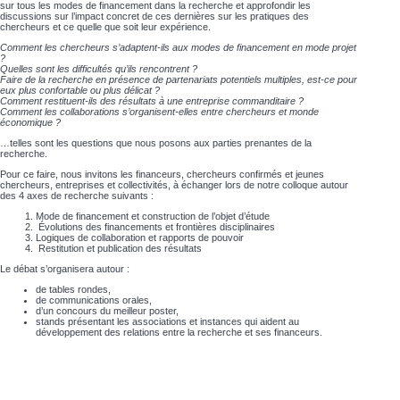
sur tous les modes de financement dans la recherche et approfondir les
discussions sur l’impact concret de ces dernières sur les pratiques des
chercheurs et ce quelle que soit leur expérience.
Comment les chercheurs s’adaptent-ils aux modes de financement en mode projet
?
Quelles sont les difficultés qu’ils rencontrent ?
Faire de la recherche en présence de partenariats potentiels multiples, est-ce pour
eux plus confortable ou plus délicat ?
Comment restituent-ils des résultats à une entreprise commanditaire ?
Comment les collaborations s’organisent-elles entre chercheurs et monde
économique ?
…telles sont les questions que nous posons aux parties prenantes de la
recherche.
Pour ce faire, nous invitons les financeurs, chercheurs confirmés et jeunes
chercheurs, entreprises et collectivités, à échanger lors de notre colloque autour
des 4 axes de recherche suivants :
Mode de financement et construction de l’objet d’étude
Évolutions des financements et frontières disciplinaires
Logiques de collaboration et rapports de pouvoir
Restitution et publication des résultats
Le débat s’organisera autour :
de tables rondes,
de communications orales,
d’un concours du meilleur poster,
stands présentant les associations et instances qui aident au
développement des relations entre la recherche et ses financeurs.