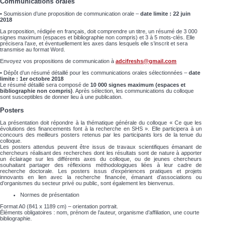
Communications orales
• Soumission d’une proposition de communication orale –
date limite : 22 juin
2018
La proposition, rédigée en français, doit comprendre un titre, un résumé de 3 000
signes maximum (espaces et bibliographie non compris) et 3 à 5 mots-clés. Elle
précisera l’axe, et éventuellement les axes dans lesquels elle s’inscrit et sera
transmise au format Word.
Envoyez vos propositions de communication à
adcifreshs@gmail.com
• Dépôt d’un résumé détaillé pour les communications orales sélectionnées –
date
limite : 1er octobre 2018
Le résumé détaillé sera composé de
10 000 signes maximum (espaces et
bibliographie non compris)
. Après sélection, les communications du colloque
sont susceptibles de donner lieu à une publication.
Posters
La présentation doit répondre à la thématique générale du colloque « Ce que les
évolutions des financements font à la recherche en SHS ». Elle participera à un
concours des meilleurs posters retenus par les participants lors de la tenue du
colloque.
Les posters attendus peuvent être issus de travaux scientifiques émanant de
chercheurs réalisant des recherches dont les résultats sont de nature à apporter
un éclairage sur les différents axes du colloque, ou de jeunes chercheurs
souhaitant partager des réflexions méthodologiques liées à leur cadre de
recherche doctorale. Les posters issus d’expériences pratiques et projets
innovants en lien avec la recherche financée, émanant d’associations ou
d’organismes du secteur privé ou public, sont également les bienvenus.
Normes de présentation
Format A0 (841 x 1189 cm) – orientation portrait.
Éléments obligatoires : nom, prénom de l’auteur, organisme d’affiliation, une courte
bibliographie.