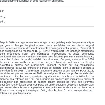
d'enseignement supérieur et celle réalisée en entreprise.
zef
aerg
eérg
Depuis 2016, ce rapport intègre une approche synthétique de l’emploi scientifique
par grands champs disciplinaires avec une consolidation ou une mise en regard
des données émanant des établissements d’enseignement supérieur, d’une part et
des organismes de recherche (EPST/EPIC) d’autre part. Les données statistiques
sont présentées selon des périmètres, conventions et unités communs,
conformément aux conventions internationales édictées par le manuel de Frascati,
dans les limites de la disponibilité des données. De plus, cette édition 2018
bénéficie de trois outils récents : d’une part, le Tableau de bord annuel sur l’emploi
scientifique auprès des organismes, mettant l’accent sur les thématiques
disciplinaires et sur les entrées et sorties de carrière, dont la première collecte a
été réalisée en 2015 ; d’autre part la nouvelle enquête expérimentale IPDoc 2015,
conduite au premier semestre 2016 et analysant l’insertion professionnelle des
docteurs ; et enfin, une exploitation systématique des bases individuelles du
Service des retraites de l’État, qui a permis de produire des indicateurs divers et
de réaliser des projections de départs tenant compte de l’effet des réformes
passées. Cette édition 2018 comporte en outre plusieurs sections internationales
permettant d’établir des comparaisons internationales et de situer la place de la
France pour chaque thématique. Enfin, des fichiers Excel correspondant aux
tableaux et graphiques sont