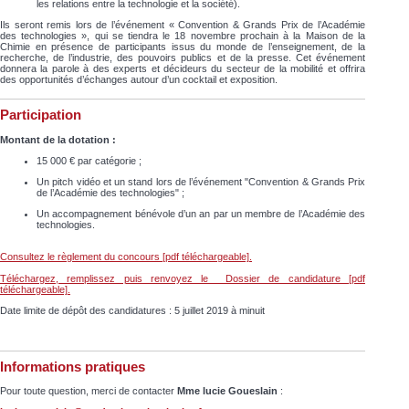
les relations entre la technologie et la société).
Ils seront remis lors de l’événement « Convention & Grands Prix de l’Académie
des technologies », qui se tiendra le 18 novembre prochain à la Maison de la
Chimie en présence de participants issus du monde de l’enseignement, de la
recherche, de l’industrie, des pouvoirs publics et de la presse. Cet événement
donnera la parole à des experts et décideurs du secteur de la mobilité et offrira
des opportunités d’échanges autour d’un cocktail et exposition.
Participation
Montant de la dotation :
15 000 € par catégorie ;
Un pitch vidéo et un stand lors de l’événement "Convention & Grands Prix
de l’Académie des technologies" ;
Un accompagnement bénévole d’un an par un membre de l’Académie des
technologies.
Consultez le règlement du concours [pdf téléchargeable].
Téléchargez, remplissez puis renvoyez le Dossier de candidature [pdf
téléchargeable].
Date limite de dépôt des candidatures : 5 juillet 2019 à minuit
Informations pratiques
Pour toute question, merci de contacter
Mme lucie Goueslain
: