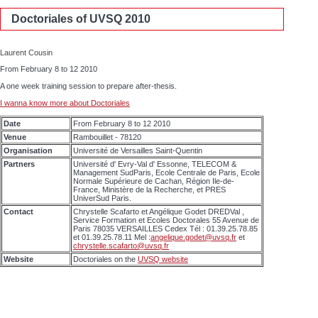
Doctoriales of UVSQ 2010
Laurent Cousin
From February 8 to 12 2010
A one week training session to prepare after-thesis.
I wanna know more about Doctoriales
Date
From February 8 to 12 2010
Venue
Rambouillet - 78120
Organisation
Université de Versailles Saint-Quentin
Partners
Université d' Evry-Val d' Essonne, TELECOM &
Management SudParis, Ecole Centrale de Paris, Ecole
Normale Supérieure de Cachan, Région Ile-de-
France, Ministère de la Recherche, et PRES
UniverSud Paris.
Contact
Chrystelle Scafarto et Angélique Godet DREDVal ,
Service Formation et Ecoles Doctorales 55 Avenue de
Paris 78035 VERSAILLES Cedex Tél : 01.39.25.78.85
et 01.39.25.78.11 Mel :
angelique.godet@uvsq.fr
et
chrystelle.scafarto@uvsq.fr
Website
Doctoriales on the
UVSQ website