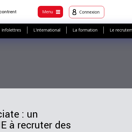
ncontrent
Menu
Connexion
Infolettres
L'international
La formation
Le recrute
ate : un
E à recruter des