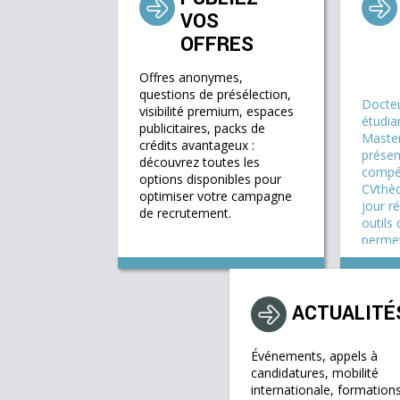
VOS
OFFRES
Offres anonymes,
questions de présélection,
Docteu
visibilité premium, espaces
étudia
publicitaires, packs de
Master
crédits avantageux :
présen
découvrez toutes les
compé
options disponibles pour
CVthèq
optimiser votre campagne
jour r
de recrutement.
outils
permet
bons pr
E
ACTUALITÉ
Événements, appels à
candidatures, mobilité
internationale, formation