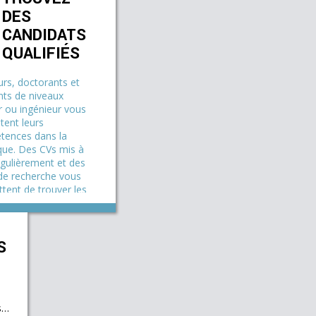
DES
CANDIDATS
QUALIFIÉS
rs, doctorants et
nts de niveaux
 ou ingénieur vous
tent leurs
tences dans la
ue. Des CVs mis à
égulièrement et des
 de recherche vous
tent de trouver les
ofils.
xplorer la CVthèque
S
s…