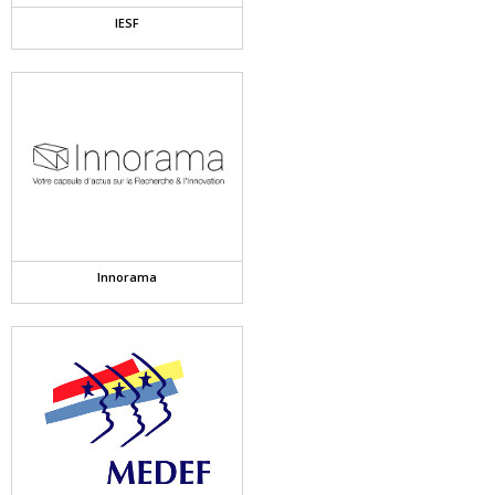
IESF
Innorama