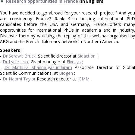
Research opportunities in France
(in English)
You have decided to go abroad for your research project ? And you
are considering France? Rank 4 in hosting international PhD
candidates before the USA and Germany, France offers many
opportunities for international PhDs in academia and in industry.
Discover them by watching the replay of this webinar organised by
ABG and the French diplomacy network in Northern America.
Speakers
:
-
Dr Serawit Bruck
, Scientific director at
Sidaction
;
-
Dr Lydie Jeux
, Grant manager at
Elvesys
;
-
Dr Mathura Shanmugasundaram
Associate Director of Globa
Scientific Communications, at
Biogen
;
-
Dr Naomi Taylor
Research director at
IGMM
.