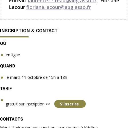
Friteau
laurence.friteau@abg.asso.fr,
Floriane
Lacour
floriane.lacour@abg.asso.fr
INSCRIPTION & CONTACT
OÙ
en ligne
QUAND
le mardi 11 octobre de 15h à 18h
TARIF
gratuit sur inscription >>
S'inscrire
CONTACTS
Merci d'adresser vos questions par courriel à Kristina