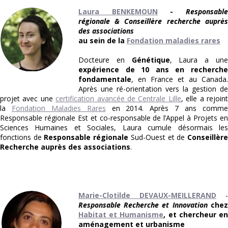
Laura BENKEMOUN
-
Responsabl
régionale & Conseillère recherche auprès
des associations
au sein de la
Fondation maladies rares
Docteure en
Génétique
, Laura a un
expérience de 10 ans en recherche
fondamentale
, en France et au Canada.
Après une ré-orientation vers la gestion de
projet avec une
certification avancée de Centrale Lille
, elle a rejoin
la
Fondation Maladies Rares
en 2014. Après 7 ans comm
Responsable régionale Est et co-responsable de l’Appel à Projets en
Sciences Humaines et Sociales, Laura cumule désormais les
fonctions de
Responsable régionale
Sud-Ouest et de
Conseillèr
Recherche auprès des associations
.
Marie-Clotilde DEVAUX-MEILLERAND
-
Responsable Recherche et Innovation
chez
Habitat et Humanisme
, et chercheur e
aménagement et urbanisme