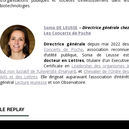
d’organisations publiques et sociétés d’investissement dans les
biotechnologies.
Sonia DE LEUSSE
-
Directrice générale che
Les Concerts de Poche
Directrice générale
depuis mai 2022 de
Concerts de Poche
, association reconnue
d’utilité publique, Sonia de Leusse est
docteur en Lettres
, titulaire d'un Executiv
Certificate en
Leadership des organismes 
but non lucratif de l’Université d’Harvard
, et
Chevalier de l'Ordre de
Arts et des Lettres
. Elle dirigeait auparavant l’association d’intérêt
général
Lecture Jeunesse
et son Observatoire.
LE REPLAY