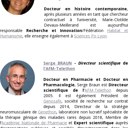
Docteur en histoire contemporaine
,
après plusieurs années en tant que chercheur
contractuel à l’université, Marie-Clotilde
Devaux-Meillerand est aujourd’hui
responsable
Recherche et Innovation
/Fédération
Habitat et
Humanisme
, elle enseigne également à
Sciences Po Lyon
.
Serge BRAUN
-
Directeur scientifique
d
l'AFM-Telethon
Docteur en Pharmacie et Docteur en
Pharmacologie
, Serge Braun est
Directeur
scientifique de l’
AFM-Telethon
depui
2005. Il est également Président de
Genosafe
, société de recherche sur contrat
depuis 2014, Directeur de la stratégie
neuromusculaire de
Genethon
, laboratoire non lucratif spécialiste d
la thérapie génique des maladies rares depuis 2018, Membre de
l’
Académie Nationale de Pharmacie
et
Expert scientifique
auprè