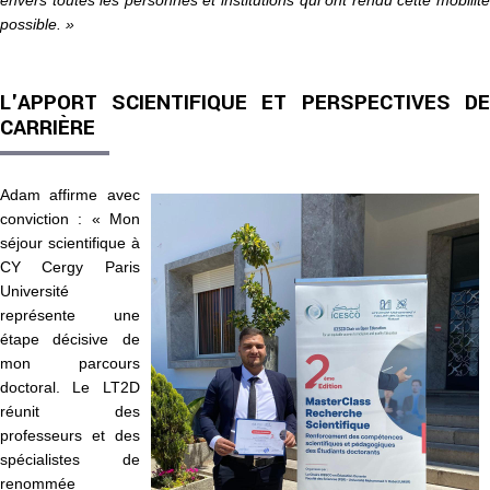
envers toutes les personnes et institutions qui ont rendu cette mobilité
possible. »
L'APPORT SCIENTIFIQUE ET PERSPECTIVES DE
CARRIÈRE
Adam affirme avec
conviction : « Mon
séjour scientifique à
CY Cergy Paris
Université
représente une
étape décisive de
mon parcours
doctoral. Le LT2D
réunit des
professeurs et des
spécialistes de
renommée