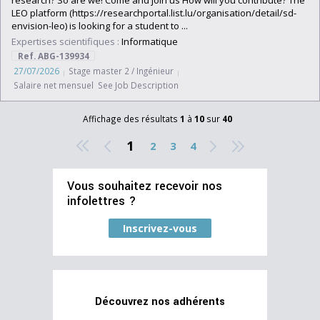
research? So are we! Come and join us How will you contribute? The
LEO platform (https://researchportal.list.lu/organisation/detail/sd-
envision-leo) is looking for a student to ...
Expertises scientifiques :
Informatique
Ref. ABG-139934
27/07/2026
Stage master 2 / Ingénieur
Salaire net mensuel See Job Description
Affichage des résultats
1
à
10
sur
40
1
2
3
4
Vous souhaitez recevoir nos
infolettres ?
Inscrivez-vous
Découvrez nos adhérents