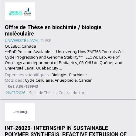
Offre de Thèse en biochimie / biologie
moléculaire
UNIVERISTÉ LAVAL
THÈSE
QUÉBEC, Canada
**PhD Position Available — Uncovering How ZNF768 Controls Cell
Cycle Progression and Genome Stability** ELOWE Lab, Axe of
Oncology and department of Pediatrics, CR-CHU de Québec and
Université Laval, Québec City ...
Expertises scientifiques :
Biologie
-
Biochimie
Mots clés :
Cycle Céllulaire, Anueploïdie, Cancer
Ref. ABG-139943
28/07/2026
Sujet de Thèse
Contrat doctoral
INT-26029- INTERNSHIP IN SUSTAINABLE
POLYMER SYNTHESIS. REACTIVE EXTRUSION OF