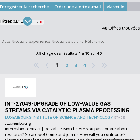
Ma veille
Filtrer par
Offres internationales
40
Offres trouvées
Date
Niveau d'expérience
Niveau de salaire
Référence
Affichage des résultats
1
à
10
sur
40
1
2
3
4
INT-27049-UPGRADE OF LOW-VALUE GAS
STREAMS VIA CATALYTIC PLASMA PROCESSING
LUXEMBOURG INSTITUTE OF SCIENCE AND TECHNOLOGY
STAGE
, Luxembourg
Internship contract | Belval | 6 Months Are you passionate about
research? So are we! Come and join us How will you contribute?