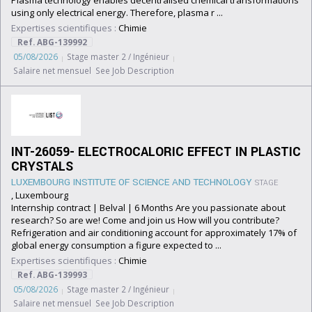
Plasma technology enables decentralised chemical transformations
using only electrical energy. Therefore, plasma r ...
Expertises scientifiques :
Chimie
Ref. ABG-139992
05/08/2026
Stage master 2 / Ingénieur
Salaire net mensuel See Job Description
INT-26059- ELECTROCALORIC EFFECT IN PLASTIC
CRYSTALS
LUXEMBOURG INSTITUTE OF SCIENCE AND TECHNOLOGY
STAGE
, Luxembourg
Internship contract | Belval | 6 Months Are you passionate about
research? So are we! Come and join us How will you contribute?
Refrigeration and air conditioning account for approximately 17% of
global energy consumption a figure expected to ...
Expertises scientifiques :
Chimie
Ref. ABG-139993
05/08/2026
Stage master 2 / Ingénieur
Salaire net mensuel See Job Description