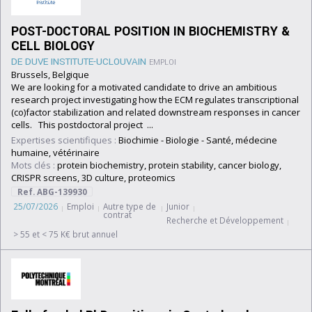
POST-DOCTORAL POSITION IN BIOCHEMISTRY &
CELL BIOLOGY
DE DUVE INSTITUTE-UCLOUVAIN
EMPLOI
Brussels, Belgique
We are looking for a motivated candidate to drive an ambitious
research project investigating how the ECM regulates transcriptional
(co)factor stabilization and related downstream responses in cancer
cells. This postdoctoral project ...
Expertises scientifiques :
Biochimie
-
Biologie
-
Santé, médecine
humaine, vétérinaire
Mots clés :
protein biochemistry, protein stability, cancer biology,
CRISPR screens, 3D culture, proteomics
Ref. ABG-139930
25/07/2026
Emploi
Autre type de
Junior
contrat
Recherche et Développement
> 55 et < 75 K€ brut annuel