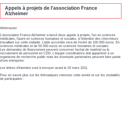
Appels à projets de l'association France
Alzheimer
Webmaster
L'association France Alzheimer a lancé deux appels à projets, l'un en sciences
médicales, l'autre en sciences humaines et sociales, à l'intention des chercheurs
travaillant sur cette maladie. L’aide accordée sera de l’ordre de 100 000 euros. En
sciences médicales et de 50 000 euros en sciences humaines et sociales.
Les demandes de financement peuvent concerner l'achat de matériel ou le
recrutement de personnel en CDD. L'équipe coordinatrice doit appartenir à un
organisme de recherche public mais les éventuels partenaires peuvent faire partie
d'une entreprise.
Les lettres d'intention sont à envoyer avant le 20 mars 2011.
Pour en savoir plus sur les thématiques retenues cette année et sur les modalités
de participation :