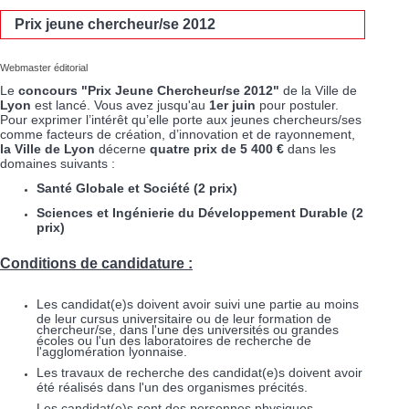
Prix jeune chercheur/se 2012
Webmaster éditorial
Le
concours "Prix Jeune Chercheur/se 2012"
de la Ville de
Lyon
est lancé. Vous avez jusqu'au
1er juin
pour postuler.
Pour exprimer l’intérêt qu’elle porte aux jeunes chercheurs/ses
comme facteurs de création, d’innovation et de rayonnement,
la Ville de Lyon
décerne
quatre prix de 5 400 €
dans les
domaines suivants :
Santé Globale et Société (2 prix)
Sciences et Ingénierie du Développement Durable (2
prix)
Conditions de candidature :
Les candidat(e)s doivent avoir suivi une partie au moins
de leur cursus universitaire ou de leur formation de
chercheur/se, dans l'une des universités ou grandes
écoles ou l'un des laboratoires de recherche de
l'agglomération lyonnaise.
Les travaux de recherche des candidat(e)s doivent avoir
été réalisés dans l'un des organismes précités.
Les candidat(e)s sont des personnes physiques.