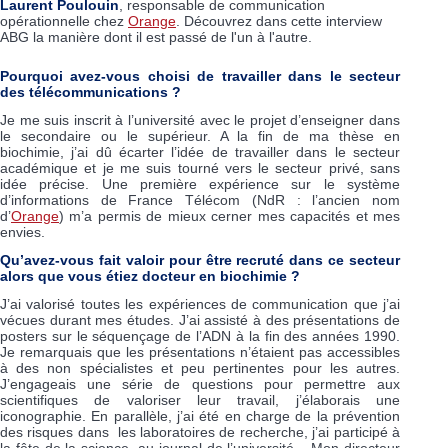
Laurent Poulouin
, responsable de communication
opérationnelle chez
Orange
. Découvrez dans cette interview
ABG la manière dont il est passé de l'un à l'autre.
Pourquoi avez-vous choisi de travailler dans le secteur
des télécommunications ?
Je me suis inscrit à l’université avec le projet d’enseigner dans
le secondaire ou le supérieur. A la fin de ma thèse en
biochimie, j’ai dû écarter l’idée de travailler dans le secteur
académique et je me suis tourné vers le secteur privé, sans
idée précise. Une première expérience sur le système
d’informations de France Télécom (NdR : l’ancien nom
d’
Orange
) m’a permis de mieux cerner mes capacités et mes
envies.
Qu’avez-vous fait valoir pour être recruté dans ce secteur
alors que vous étiez docteur en biochimie ?
J’ai valorisé toutes les expériences de communication que j’ai
vécues durant mes études. J’ai assisté à des présentations de
posters sur le séquençage de l’ADN à la fin des années 1990.
Je remarquais que les présentations n’étaient pas accessibles
à des non spécialistes et peu pertinentes pour les autres.
J’engageais une série de questions pour permettre aux
scientifiques de valoriser leur travail, j’élaborais une
iconographie. En parallèle, j’ai été en charge de la prévention
des risques dans les laboratoires de recherche, j’ai participé à
la fête de la science, au journal de l’université... Mon directeur