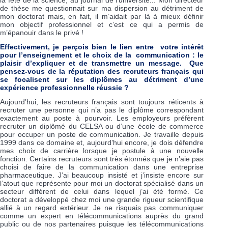
de thèse me questionnait sur ma dispersion au détriment de
mon doctorat mais, en fait, il m’aidait par là à mieux définir
mon objectif professionnel et c’est ce qui a permis de
m’épanouir dans le privé !
Effectivement, je perçois bien le lien entre votre intérêt
pour l’enseignement et le choix de la communication : le
plaisir d’expliquer et de transmettre un message. Que
pensez-vous de la réputation des recruteurs français qui
se focalisent sur les diplômes au détriment d’une
expérience professionnelle réussie ?
Aujourd’hui, les recruteurs français sont toujours réticents à
recruter une personne qui n’a pas le diplôme correspondant
exactement au poste à pourvoir. Les employeurs préfèrent
recruter un diplômé du CELSA ou d’une école de commerce
pour occuper un poste de communication. Je travaille depuis
1999 dans ce domaine et, aujourd’hui encore, je dois défendre
mes choix de carrière lorsque je postule à une nouvelle
fonction. Certains recruteurs sont très étonnés que je n’aie pas
choisi de faire de la communication dans une entreprise
pharmaceutique. J’ai beaucoup insisté et j’insiste encore sur
l’atout que représente pour moi un doctorat spécialisé dans un
secteur différent de celui dans lequel j’ai été formé. Ce
doctorat a développé chez moi une grande rigueur scientifique
allié à un regard extérieur. Je ne risquais pas communiquer
comme un expert en télécommunications auprès du grand
public ou de nos partenaires puisque les télécommunications