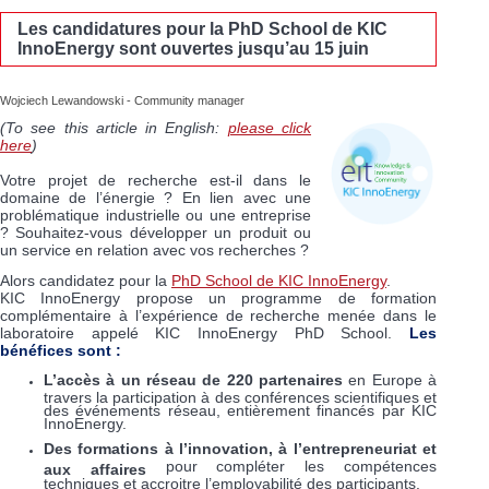
Les candidatures pour la PhD School de KIC
InnoEnergy sont ouvertes jusqu’au 15 juin
Wojciech Lewandowski - Community manager
(To see this article in English:
please click
here
)
Votre projet de recherche est-il dans le
domaine de l’énergie ? En lien avec une
problématique industrielle ou une entreprise
? Souhaitez-vous développer un produit ou
un service en relation avec vos recherches ?
Alors candidatez pour la
PhD School de KIC InnoEnergy
.
KIC InnoEnergy propose un programme de formation
complémentaire à l’expérience de recherche menée dans le
laboratoire appelé KIC InnoEnergy PhD School.
Les
bénéfices sont :
L’accès à un réseau de 220 partenaires
en Europe à
travers la participation à des conférences scientifiques et
des événements réseau, entièrement financés par KIC
InnoEnergy.
Des formations à l’innovation, à l’entrepreneuriat et
pour compléter les compétences
aux affaires
techniques et accroitre l’employabilité des participants.