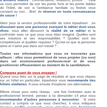
va vous permettre de voir les points forts et les points faibles
de l’hôtel, de voir si l’ambiance familiale ou festive vous
convient ou non… Bref, de
réserver en toute connaissance
de cause !
Idem pour la version professionnelle de votre
tripadvisor
: en
discutant avec une personne exerçant le métier dont vous
rêvez
, vous allez découvrir la
réalité de ce métier
et la
confronter avec ce que vous vous étiez imaginé. Quelles sont
ses missions et ses responsabilités ? Quelles sont les
compétences et qualités requises ? Qu’est-ce que la personne
aime et n’aime pas dans son travail ?…
Toutes ces informations que vous ne trouveriez pas
ailleurs : elles vous permettront de vous projeter (ou non)
dans cet environnement professionnel et de vous
positionner efficacement au moment de la candidature.
Comparez avant de vous engager !
Quand vous êtes sur la page de résultats et que vous cliquez
sur un hôtel en particulier,
tripadvisor
vous
recommande des
hôtels similaires
. A vous ensuite d’explorer ces alternatives.
Même chose pour votre réseau : une fois l’entretien avec le
professionnel terminé, pensez à lui demander s’il peut vous
recommander d’autres personnes à rencontrer
. Si votre
contact a compris ce que vous cherchez, il vous indiquera
d’autres
profils auxquels vous n’auriez pas forcément