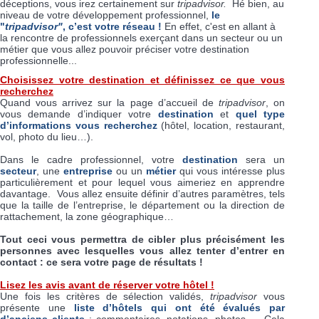
déceptions, vous irez certainement sur
tripadvisor.
Hé bien, au
niveau de votre développement professionnel,
le
"
tripadvisor"
, c’est votre réseau !
En effet, c'est en allant à
la rencontre de professionnels exerçant dans un secteur ou un
métier que vous allez pouvoir préciser votre destination
professionnelle...
Choisissez votre destination et définissez ce que vous
recherchez
Quand vous arrivez sur la page d’accueil de
tripadvisor
, on
vous demande d’indiquer votre
destination
et
quel type
d’informations vous recherchez
(hôtel, location, restaurant,
vol, photo du lieu…).
Dans le cadre professionnel, votre
destination
sera un
secteur
, une
entreprise
ou un
métier
qui vous intéresse plus
particulièrement et pour lequel vous aimeriez en apprendre
davantage. Vous allez ensuite définir d’autres paramètres, tels
que la taille de l’entreprise, le département ou la direction de
rattachement, la zone géographique…
Tout ceci vous permettra de cibler plus précisément les
personnes avec lesquelles vous allez tenter d’entrer en
contact : ce sera votre page de résultats !
Lisez les avis avant de réserver votre hôtel !
Une fois les critères de sélection validés,
tripadvisor
vous
présente une
liste d’hôtels qui ont été évalués par
d’anciens clients
: commentaires, notations, photos … Cela