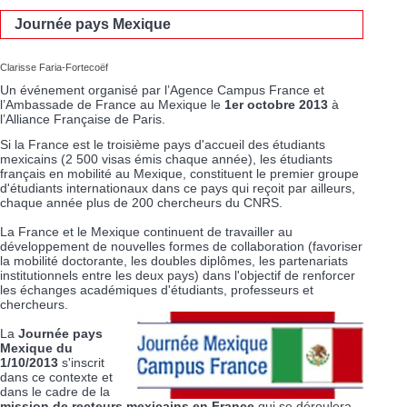
Journée pays Mexique
Clarisse Faria-Fortecoëf
Un événement organisé par l’Agence Campus France et
l’Ambassade de France au Mexique le
1er octobre 2013
à
l’Alliance Française de Paris.
Si la France est le troisième pays d'accueil des étudiants
mexicains (2 500 visas émis chaque année), les étudiants
français en mobilité au Mexique, constituent le premier groupe
d'étudiants internationaux dans ce pays qui reçoit par ailleurs,
chaque année plus de 200 chercheurs du CNRS.
La France et le Mexique continuent de travailler au
développement de nouvelles formes de collaboration (favoriser
la mobilité doctorante, les doubles diplômes, les partenariats
institutionnels entre les deux pays) dans l'objectif de renforcer
les échanges académiques d'étudiants, professeurs et
chercheurs.
La
Journée pays
Mexique du
1/10/2013
s'inscrit
dans ce contexte et
dans le cadre de la
mission de recteurs mexicains en France
qui se déroulera