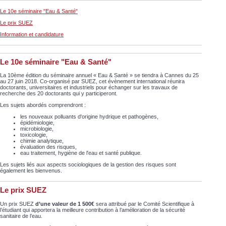
Le 10e séminaire "Eau & Santé"
Le prix SUEZ
Information et candidature
Le 10e séminaire "Eau & Santé"
La 10ème édition du séminaire annuel « Eau & Santé » se tiendra à Cannes du 25
au 27 juin 2018. Co-organisé par SUEZ, cet évènement international réunira
doctorants, universitaires et industriels pour échanger sur les travaux de
recherche des 20 doctorants qui y participeront.
Les sujets abordés comprendront :
les nouveaux polluants d'origine hydrique et pathogènes,
épidémiologie,
microbiologie,
toxicologie,
chimie analytique,
évaluation des risques,
eau traitement, hygiène de l'eau et santé publique.
Les sujets liés aux aspects sociologiques de la gestion des risques sont
également les bienvenus.
Le prix SUEZ
Un prix SUEZ
d’une valeur de 1 500€
sera attribué par le Comité Scientifique à
l’étudiant qui apportera la meilleure contribution à l’amélioration de la sécurité
sanitaire de l’eau.