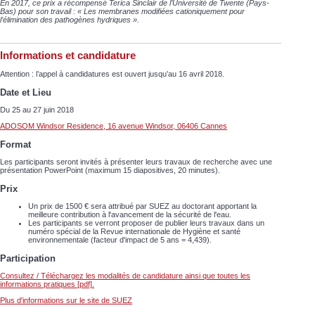
En 2017, ce prix a récompensé Terica Sinclair de l’Université de Twente (Pays-
Bas) pour son travail : « Les membranes modifiées cationiquement pour
l’élimination des pathogènes hydriques ».
Informations et candidature
Attention : l’appel à candidatures est ouvert jusqu’au 16 avril 2018.
Date et Lieu
Du 25 au 27 juin 2018
ADOSOM Windsor Residence, 16 avenue Windsor, 06406 Cannes
Format
Les participants seront invités à présenter leurs travaux de recherche avec une
présentation PowerPoint (maximum 15 diapositives, 20 minutes).
Prix
Un prix de 1500 € sera attribué par SUEZ au doctorant apportant la
meilleure contribution à l'avancement de la sécurité de l'eau.
Les participants se verront proposer de publier leurs travaux dans un
numéro spécial de la Revue internationale de Hygiène et santé
environnementale (facteur d'impact de 5 ans = 4,439).
Participation
Consultez / Téléchargez les modalités de candidature ainsi que toutes les
informations pratiques [pdf].
Plus d'informations sur le site de SUEZ