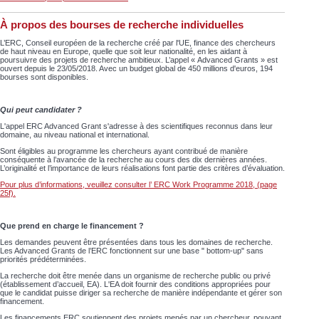
À propos des bourses de recherche individuelles
L’ERC, Conseil européen de la recherche créé par l'UE, finance des chercheurs
de haut niveau en Europe, quelle que soit leur nationalité, en les aidant à
poursuivre des projets de recherche ambitieux. L’appel « Advanced Grants » est
ouvert depuis le 23/05/2018. Avec un budget
global de 450 millions d'euros
,
194
bourses
sont disponibles
.
Qui peut candidater ?
L'appel ERC Advanced Grant s'adresse à des
scientifiques reconnus dans leur
domaine
, au niveau national et international.
Sont éligibles au programme les chercheurs ayant contribué de manière
conséquente à l’avancée de la recherche au cours des dix dernières années.
L’originalité et l’importance de leurs réalisations font partie des critères d’évaluation.
Pour plus d’informations, veuillez consulter l’ ERC Work Programme 2018, (page
25f).
Que prend en charge le financement ?
Les demandes peuvent être présentées dans tous les domaines de recherche.
Les Advanced Grants de l’ERC fonctionnent sur une base " bottom-up" sans
priorités prédéterminées.
La recherche doit être menée dans un organisme de recherche public ou privé
(établissement d’accueil, EA). L'EA doit fournir des conditions appropriées pour
que le candidat puisse diriger sa recherche de manière indépendante et gérer son
financement.
Les financements ERC soutiennent des projets menés par un chercheur, pouvant