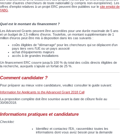
recruter d’autres chercheurs de toute nationalité (y compris non-européenne). Les
offres d'emploi relatives à un projet ERC peuvent être publiées sur le
site emploi de
l’ABG
.
Quel est le montant du financement ?
Les Advanced Grants peuvent être accordées pour une durée maximale de
5 ans
et un budget de
2,5 millions d'euros.
Toutefois, un montant supplémentaire de 1
million d'euros peut être mis à disposition dans les cas suivants :
coûts éligibles de "démarrage" pour les chercheurs qui se déplacent d'un
pays tiers vers l'UE ou un pays associé
achat d'équipements majeurs
accès à de grandes installations
Un financement ERC couvre jusqu'à 100 % du total des coûts directs éligibles de
la recherche, auxquels s’ajoute un forfait de 25 %.
Comment candidater ?
Pour préparer au mieux votre candidature, veuillez consulter le guide suivant:
Information for Applicants to the Advanced Grant 2018 Call
La proposition complète doit être soumise avant la date de clôture fixée au
30/08/2018.
Informations pratiques et candidature
Checklist:
Identifiez et contactez l’EA ; rassemblez toutes les
informations dont vous avez besoin pour la demande