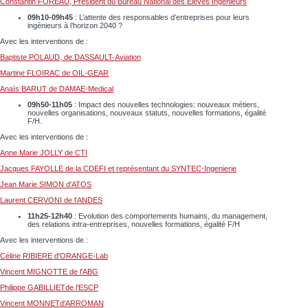
Constantin FOREAU, Président du Bureau National des Elèves Ingénieurs
09h10-09h45
: L’attente des responsables d’entreprises pour leurs
ingénieurs à l’horizon 2040 ?
Avec les interventions de :
Baptiste POLAUD, de DASSAULT-Aviation
Martine FLOIRAC de OIL-GEAR
Anaïs BARUT de DAMAE-Medical
09h50-11h05
: Impact des nouvelles technologies: nouveaux métiers,
nouvelles organisations, nouveaux statuts, nouvelles formations, égalité
F/H.
Avec les interventions de :
Anne Marie JOLLY de CTI
Jacques FAYOLLE de la CDEFI et représentant du SYNTEC-Ingenierie
Jean Marie SIMON d'ATOS
Laurent CERVONI de l'ANDES
11h25-12h40
: Evolution des comportements humains, du management,
des relations intra-entreprises, nouvelles formations, égalité F/H
Avec les interventions de :
Céline RIBIERE d'ORANGE-Lab
Vincent MIGNOTTE de l'ABG
Philippe GABILLIETde l'ESCP
Vincent MONNETd'ARROMAN