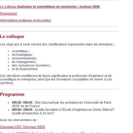
Le colloque
Ingénieur et scientifique en entreprise : horizon 2040
Programme
Informations pratiques et inscription
Le colloque
Les vingt ans à venir verront des modifications importantes dans les domaines :
scientifique ;
technologique ;
environnemental ;
du management ;
des ressources humaines ;
et de financement.
Ces dernières modifieront de façon significative la profession d’ingénieur et de
scientifique en entreprise, ainsi que les formations suceptibles de mener à ces
carrières.
Programme
08h30- 08h45
: Mot d’accueil par les président.es Université de Paris
/IESF Ile de France
08h50- 09h05
: Quelle formation à l’Ecole d’Ingénieur.es Denis Diderot?
Quelle prospective à 10 ans?
Avec les interventions de :
Giuseppe LEO, Directeur EIDD