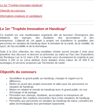
Le 1er "Trophée Innovation handicap"
Objectifs du concours
Informations pratiques et candidature
Le 1er "Trophée Innovation et Handicap"
Ce trophée est une manifestation organisée afin de favoriser l’émergence des
initiatives des startups, des étudiants, des associations et des
entreprises. L’objectif de cet appel à projets est d’améliorer le quotidien des
personnes en situation de handicap dans le domaine de la santé, de la mobilité, du
sport, de l’accessibilité et de la domotique.
Suite à la 1ère sélection, les cinq candidats choisis auront ensuite 2 mois pour
peaufiner leur discours et devront se présenter au salon au Parc des Expositions
de Bordeaux Lac le 12 mars à 9h. Le lauréat sera récompensé du trophée le jour
même à 16h et se verra attribué d’une dotation d’une valeur de 15 000 € en
avantages et services proposés par Technicien de santé.
Objectifs du concours
Sensibiliser le grand public au handicap, changer le regard sur la
différence.
Mettre en avant des projets innovants et utiles pour les personnes en
situation de handicap.
Mettre en relation le monde du handicap avec le grand public, en vue
d’échange et de partage.
Permettre aux startups, étudiants, associations et entreprises de
développer des solutions innovantes face à des situations de handicap.
Permettre aux personnes en situation de handicap de mieux connaître les
aides technologiques leur permettant l’autonomie.