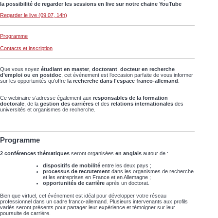
la possibilité de regarder les sessions en live sur notre chaine YouTube
Regarder le live (09.07, 14h)
Programme
Contacts et inscription
Que vous soyez
étudiant en master
,
doctorant
,
docteur en recherche
d’emploi ou en postdoc
, cet événement est l’occasion parfaite de vous informer
sur les opportunités qu'offre
la recherche dans l'espace franco-allemand
.
Ce webinaire s’adresse également aux
responsables de la formation
doctorale
, de la
gestion des carrières
et des
relations internationales
des
universités et organismes de recherche.
Programme
2 conférences thématiques
seront organisées
en anglais
autour de :
dispositifs de mobilité
entre les deux pays ;
processus de recrutement
dans les organismes de recherche
et les entreprises en France et en Allemagne ;
opportunités de carrière
après un doctorat.
Bien que virtuel, cet événement est idéal pour développer votre réseau
professionnel dans un cadre franco-allemand. Plusieurs intervenants aux profils
variés seront présents pour partager leur expérience et témoigner sur leur
poursuite de carrière.