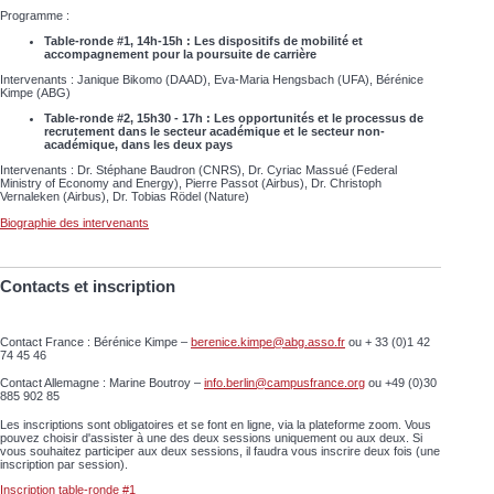
Programme :
Table-ronde #1, 14h-15h : Les dispositifs de mobilité et
accompagnement pour la poursuite de carrière
Intervenants : Janique Bikomo (DAAD), Eva-Maria Hengsbach (UFA), Bérénice
Kimpe (ABG)
Table-ronde #2, 15h30 - 17h : Les opportunités et le processus de
recrutement dans le secteur académique et le secteur non-
académique, dans les deux pays
Intervenants : Dr. Stéphane Baudron (CNRS), Dr. Cyriac Massué (Federal
Ministry of Economy and Energy), Pierre Passot (Airbus), Dr. Christoph
Vernaleken (Airbus), Dr. Tobias Rödel (Nature)
Biographie des intervenants
Contacts et inscription
Contact France : Bérénice Kimpe –
berenice.kimpe@abg.asso.fr
ou + 33 (0)1 42
74 45 46
Contact Allemagne : Marine Boutroy –
info.berlin@campusfrance.org
ou +49 (0)30
885 902 85
Les inscriptions sont obligatoires et se font en ligne, via la plateforme zoom. Vous
pouvez choisir d'assister à une des deux sessions uniquement ou aux deux. Si
vous souhaitez participer aux deux sessions, il faudra vous inscrire deux fois (une
inscription par session).
Inscription table-ronde #1