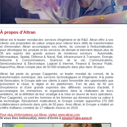
À propos d’Altran
Altran est le leader mondial des services d’ingénierie et de R&D. Altran offre à ses
clients une proposition de valeur unique pour relever leurs défis de transformation
et d’innovation. Altran accompagne ses clients, du concept à l’industrialisation,
pour développer les produits et les services de demain et intervient depuis plus de
35 ans auprès des grands acteurs de nombreux secteurs : Automobile,
Aéronautique, Spatial, Défense & Naval, Rail, Infrastructure & Transport, Energie,
Industrie & Consommateurs, Sciences de la vie, Communications,
Semiconducteur & Electronique, Logiciel & Internet, Finance & Secteur Public.
Aujourd’hui, Altran compte plus de 50 000 employés dans plus dans 30 pays.
Altran fait partie du groupe Capgemini, un leader mondial du conseil, de la
transformation numérique, des services technologiques et d’ingénierie. A la pointe
de l’innovation, le Groupe aide ses clients à saisir l’ensemble des opportunités que
présentent le cloud, le digital et les plateformes. Fort de plus de 50 ans
d’expérience et d’une grande expertise des différents secteurs d’activité, il
accompagne les entreprises et organisations dans la réalisation de leurs
ambitions, de la définition de leur stratégie à la mise en œuvre de leurs opérations.
Pour Capgemini, ce sont les hommes et les femmes qui donnent toute sa valeur à
la technologie. Résolument multiculturel, le Groupe compte aujourd’hui 270 000
collaborateurs présents dans près de 50 pays. Avec Altran, le Groupe a réalisé un
chiffre d’affaires combiné de 17 milliards d’euros en 2019.
Pour plus d’informations sur Altran, visitez www.altran.com
Si vous êtes intéressé(e), merci d'écrire à
emploi@abg.asso.fr
.