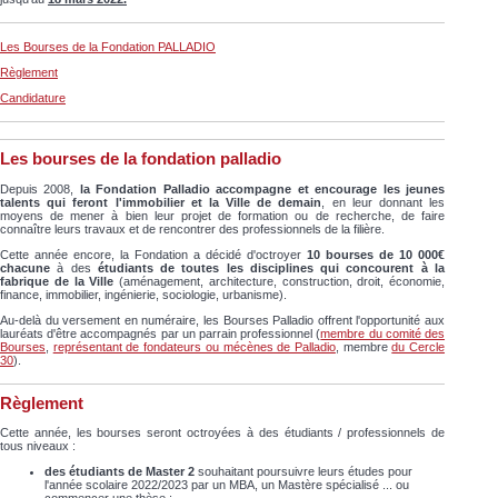
Les Bourses de la Fondation PALLADIO
Règlement
Candidature
Les bourses de la fondation palladio
Depuis 2008,
la Fondation Palladio accompagne et encourage les jeunes
talents qui feront l'immobilier et la Ville de demain
, en leur donnant les
moyens de mener à bien leur projet de formation ou de recherche, de faire
connaître leurs travaux et de rencontrer des professionnels de la filière.
Cette année encore, la Fondation a décidé d'octroyer
10 bourses de 10 000€
chacune
à des
étudiants de toutes les disciplines qui concourent à la
fabrique de la Ville
(aménagement, architecture, construction, droit, économie,
finance, immobilier, ingénierie, sociologie, urbanisme).
Au-delà du versement en numéraire, les Bourses Palladio offrent l'opportunité aux
lauréats d'être accompagnés par un parrain professionnel (
membre du comité des
Bourses
,
représentant de fondateurs ou mécènes de Palladio
, membre
du Cercle
30
).
Règlement
Cette année, les bourses seront octroyées à des étudiants / professionnels de
tous niveaux :
des étudiants de Master 2
souhaitant poursuivre leurs études pour
l'année scolaire 2022/2023 par un MBA, un Mastère spécialisé ... ou