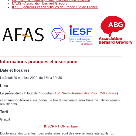
L'ABG - Association Bernard Gregory
IESF - Igénieurs et scientifiques de France / Île-de-France
Informations pratiques et inscription
Date et horaires
Le Jeudi 20 octobre 2022, de 18h à 19h30.
Lieu
En
présentiel
à l'Hôtel de l'Industrie (
4 Pl. Saint-Germain des Prés, 75006 Paris
)
et en
visiconférence
sur Zoom. Le lien du webinaire sera transmis ultérieurement
aux inscrits.
Tarif
Gratuit
INSCRIPTION en ligne
Doctorants, doctorantes : ces webinaires sont des événements intéractifs. En