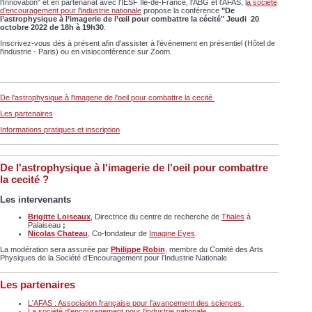
l’Innovation" et en partenariat avec l'IESF Île-de-France, l'ABG et l'AFAS, l
a société
d'encouragement pour l'industrie nationale
propose la conférence
"De
l’astrophysique à l’imagerie de l’œil pour combattre la cécité
"
Jeudi 20
octobre 2022 de 18h à 19h30
.
Inscrivez-vous dès à présent afin d'assister à l'événement en présentiel (Hôtel de
l'industrie - Paris) ou en visioconférence sur Zoom.
De l'astrophysique à l'imagerie de l'oeil pour combattre la cecité
Les partenaires
Informations pratiques et inscription
De l'astrophysique à l'imagerie de l'oeil pour combattre
la cecité ?
Les intervenants
Brigitte Loiseaux
, Directrice du centre de recherche de
Thales
à
Palaiseau
;
Nicolas Chateau
, Co-fondateur de
Imagine Eyes
.
La modération sera assurée par
Philippe Robin
, membre du Comité des Arts
Physiques de la Société d’Encouragement pour l’Industrie Nationale.
Les partenaires
L'AFAS : Association française pour l'avancement des sciences
La société d'encouragement pour l'industrie nationale