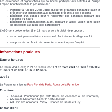
Les entreprises et organisations qui souhaitent participer aux activités du Village
Emplois bénéficieront de la possibilité de :
Participer à l’un des 2 Job Dating qui seront organisés pendant le salon et
présenter leur organisation aux candidats présents à ces sessions
Bénéficier d’un espace pour y rencontrer des candidats pendant des
sessions d’1 heure
Bénéficier de communication avant, pendant et après MedInTechs selon
les dispositifs auxquels elles participeront
L'ABG sera présente les 11 et 12 mars et aura le plaisir de proposer :
un accueil personnalisé
sur son stand placé devant le village emploi ;
une prise de parole afin de
présenter son action pour l’emploi.
Informations pratiques
Date et horaires
Le forum MedInTechs 2024 se tiendra
les 11 et 12 mars 2024 de 8h30 à 19h30 le
11 mars et de 8h30 à 19h le 12 mars.
Accès
Le Forum aura lieu au
Parc Floral de Paris. Route de la Pyramide
En voiture
:
A 5 min du Périphérique (de Porte Dorée, de Vincennes ou de Charenton)
A 5 min de l’Autoroute A4 par la sortie Joinville
A 30 min des aéroports Roissy - Charles de Gaulle et Orly
En transport
: