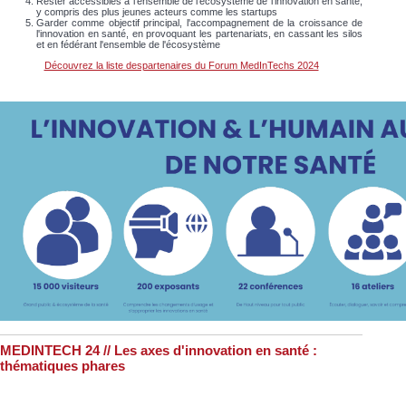
Rester accessibles à l’ensemble de l’écosystème de l’innovation en santé,
y compris des plus jeunes acteurs comme les startups
Garder comme objectif principal, l'accompagnement de la croissance de
l'innovation en santé, en provoquant les partenariats, en cassant les silos
et en fédérant l'ensemble de l'écosystème
Découvrez la liste despartenaires du Forum MedInTechs 2024
MEDINTECH 24 // Les axes d'innovation en santé :
thématiques phares