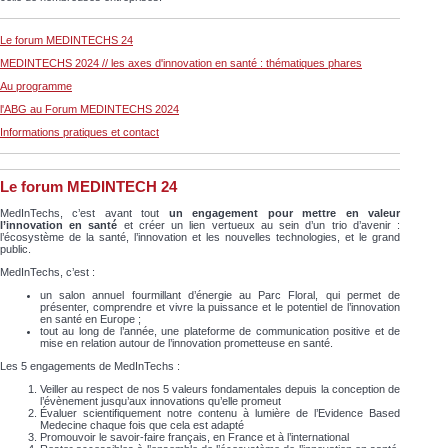
Le forum MEDINTECHS 24
MEDINTECHS 2024 // les axes d'innovation en santé : thématiques phares
Au programme
l'ABG au Forum MEDINTECHS 2024
Informations pratiques et contact
Le forum MEDINTECH 24
MedInTechs, c’est avant tout
un engagement pour mettre en valeur
l’innovation en santé
et créer un lien vertueux au sein d’un trio d’avenir :
l’écosystème de la santé, l’innovation et les nouvelles technologies, et le grand
public.
MedInTechs, c’est :
un salon annuel fourmillant d’énergie au Parc Floral, qui permet de
présenter, comprendre et vivre la puissance et le potentiel de l’innovation
en santé en Europe ;
tout au long de l’année, une plateforme de communication positive et de
mise en relation autour de l’innovation prometteuse en santé.
Les 5 engagements de MedInTechs :
Veiller au respect de nos 5 valeurs fondamentales depuis la conception de
l’évènement jusqu’aux innovations qu’elle promeut
Évaluer scientifiquement notre contenu à lumière de l’Evidence Based
Medecine chaque fois que cela est adapté
Promouvoir le savoir-faire français, en France et à l’international