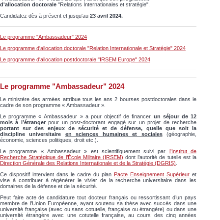
d'allocation doctorale
"Relations Internationales et stratégie".
Candidatez dès à présent et jusqu'au
23 avril 2024
.
Le programme "Ambassadeur" 2024
Le programme d'allocation doctorale "Relation Internationale et Stratégie" 2024
Le programme d'allocation postdoctorale "IRSEM Europe" 2024
Le programme "Ambassadeur" 2024
Le ministère des armées attribue tous les ans 2 bourses postdoctorales dans le
cadre de son programme « Ambassadeur ».
Le programme « Ambassadeur » a pour objectif de financer
un séjour de 12
mois à l’étranger
pour un post-doctorant engagé sur un projet de recherche
portant sur des enjeux de sécurité et de défense, quelle que soit la
discipline universitaire
en sciences humaines et sociales
(géographie,
économie, sciences politiques, droit etc.).
Le programme « Ambassadeur » est scientifiquement suivi par
l’Institut de
Recherche Stratégique de l’École Militaire (IRSEM)
dont l’autorité de tutelle est la
Direction Générale des Relations Internationale et de la Stratégie (DGRIS)
.
Ce dispositif intervient dans le cadre du plan
Pacte Enseignement Supérieur
et
vise à contribuer à régénérer le vivier de la recherche universitaire dans les
domaines de la défense et de la sécurité.
Peut faire acte de candidature tout docteur français ou ressortissant d’un pays
membre de l’Union Européenne, ayant soutenu sa thèse avec succès dans une
université française (avec ou sans cotutelle, française ou étrangère) ou dans une
université étrangère avec une cotutelle française, au cours des cinq années