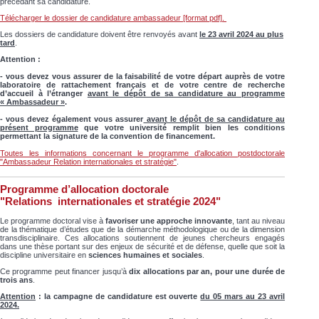
précédant sa candidature.
Télécharger le dossier de candidature ambassadeur [format pdf].
Les dossiers de candidature doivent être renvoyés avant
le 23 avril 2024 au plus
tard
.
Attention :
-
vous devez vous assurer de la faisabilité de votre départ auprès de votre
laboratoire de rattachement français et de votre centre de recherche
d’accueil à l’étranger
avant le dépôt de sa candidature au programme
« Ambassadeur »
.
- vous devez également vous assurer
avant le dépôt de sa candidature au
présent programme
que votre université remplit bien les conditions
permettant la signature de la convention de financement.
Toutes les informations concernant le programme d'allocation postdoctorale
"Ambassadeur Relation internationales et stratégie"
.
Programme d’allocation doctorale
"Relations internationales et stratégie 2024"
Le programme doctoral vise à
favoriser une approche innovante
, tant au niveau
de la thématique d’études que de la démarche méthodologique ou de la dimension
transdisciplinaire. Ces allocations soutiennent de jeunes chercheurs engagés
dans une thèse portant sur des enjeux de sécurité et de défense, quelle que soit la
discipline universitaire en
sciences humaines et sociales
.
Ce programme peut financer jusqu’à
dix allocations par an, pour une durée de
trois ans
.
Attention
: la campagne de candidature est ouverte
du 05 mars au 23 avril
2024.