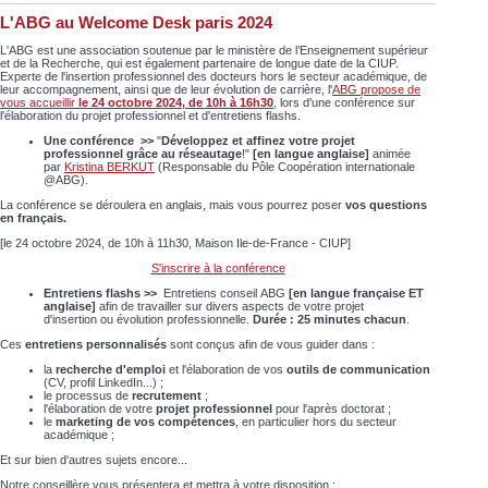
L'ABG au Welcome Desk paris 2024
L'ABG est une association soutenue par le ministère de l’Enseignement supérieur
et de la Recherche, qui est également partenaire de longue date de la CIUP.
Experte de l'insertion professionnel des docteurs hors le secteur académique, de
leur accompagnement, ainsi que de leur évolution de carrière, l'
ABG propose de
vous accueillir
le 24 octobre 2024, de 10h à 16h30
, lors d'une conférence sur
l'élaboration du projet professionnel et d'entretiens flashs.
Une conférence >>
"
Développez et affinez votre projet
professionnel grâce au réseautage
!"
[en langue anglaise]
animée
par
Kristina BERKUT
(Responsable du Pôle Coopération internationale
@ABG).
La conférence se déroulera en anglais, mais vous pourrez poser
vos questions
en français.
[le 24 octobre 2024, de 10h à 11h30, Maison Ile-de-France - CIUP]
S'inscrire à la conférence
Entretiens flashs
>>
Entretiens conseil ABG
[en langue française ET
anglaise]
afin de travailler sur divers aspects de votre projet
d'insertion ou évolution professionnelle.
Durée : 25 minutes chacun
.
Ces
entretiens personnalisés
sont conçus afin de vous guider dans :
la
recherche d'emploi
et l'élaboration de vos
outils de communication
(CV, profil LinkedIn...) ;
le processus de
recrutement
;
l'élaboration de votre
projet professionnel
pour l'après doctorat ;
le
marketing de vos compétences
, en particulier hors du secteur
académique ;
Et sur bien d'autres sujets encore...
Notre conseillère vous présentera et mettra à votre disposition :