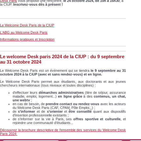
Desk
Paris
vous propose une rencontre,
le 24 octobre 2024, de 10h à 16h30
, à
la CIUP.
Inscrivez-vous dès à présent !
Le Welcome Desk Paris de la CIUP
L'ABG au Welcome Desk Paris
Informations pratiques et Inscription
Le welcome Desk paris 2024 de la CIUP : du 9 septembre
au 31 octobre 2024
Le Welcome Desk Paris est un événement qui se tiendra
le 9 septembre au 31
octobre 2024 à la CiUP (avec et sans rendez-vous) et en ligne.
Le Welcome Desk Paris permet aux étudiants, aux doctorants et aux jeunes
chercheurs internationaux (tous niveaux et toutes disciplines) :
d'effectuer leurs
démarches administratives
(titre de séjour, assurance
maladie, emploi, logement...)
en ligne grâce
à des
contenus, un chat,
une webtv
;
en cas de besoin, de
prendre contact ou rendez-vous
avec les acteurs
du Welcome Desk Paris (CAF, CPAM, Pôle Emploi...) ;
de
s’informer
et de
s’orienter
et
être conseillé
quant aux dispositifs
d’insertion professionnelle existants ;
de s'informer sur la vie à Paris, ses
offres sportive et culturelle
, et
rejoindre une communauté d'étudiants...
Découvrez la brochure descriptive de l'ensemble des services du Welcome Desk
Paris 2024