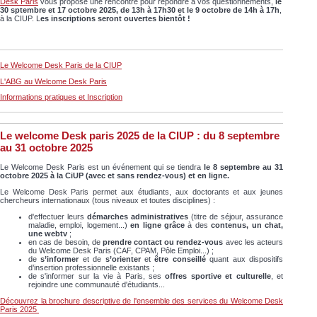
Desk
Paris
vous propose une rencontre pour répondre à vos questionnements,
le
30 sptembre et 17 octobre 2025, de 13h à 17h30 et le 9 octobre de 14h à 17h
,
à la CIUP. L
es inscriptions seront ouvertes bientôt !
Le Welcome Desk Paris de la CIUP
L'ABG au Welcome Desk Paris
Informations pratiques et Inscription
Le welcome Desk paris 2025 de la CIUP : du 8 septembre
au 31 octobre 2025
Le Welcome Desk Paris est un événement qui se tiendra
le 8 septembre au 31
octobre 2025 à la CiUP (avec et sans rendez-vous) et en ligne.
Le Welcome Desk Paris permet aux étudiants, aux doctorants et aux jeunes
chercheurs internationaux (tous niveaux et toutes disciplines) :
d'effectuer leurs
démarches administratives
(titre de séjour, assurance
maladie, emploi, logement...)
en ligne grâce
à des
contenus, un chat,
une webtv
;
en cas de besoin, de
prendre contact ou rendez-vous
avec les acteurs
du Welcome Desk Paris (CAF, CPAM, Pôle Emploi...) ;
de
s’informer
et de
s’orienter
et
être conseillé
quant aux dispositifs
d’insertion professionnelle existants ;
de s'informer sur la vie à Paris, ses
offres sportive et culturelle
, et
rejoindre une communauté d'étudiants...
Découvrez la brochure descriptive de l'ensemble des services du Welcome Desk
Paris 2025