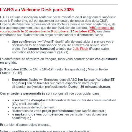
L'ABG au Welcome Desk paris 2025
L'ABG est une association soutenue par le ministère de l’Enseignement supérieur
et de la Recherche, qui est également partenaire de longue date de la CIUP.
Experte de l'insertion professionnel des docteurs hors le secteur académique, de
leur accompagnement, ainsi que de leur évolution de carrière, l'
ABG propose de
vous accueillir
le 30 septembre, le 9 octobre et 17 octobre 2025
, lors d'une
conférence sur l'élaboration du projet professionnel et d'entretiens flashs.
Une conférence >>
" AvanThèse®" afin de vous aider à prendre votre
décision en toute connaissance de cause et mettre en œuvre votre
projet.
[en langue française]
animée par
Julie Floch
(Responsable
Formation et Accompagnement @ABG).
La conférence se déroulera en français, mais vous pourrez poser
vos questions
en anglais.
[le
9 octobre 2025
, de
14h
à
16h-17h
(selon les questions) , Maison Ile-de-
France - CIUP]
Entretiens flashs
>>
Entretiens conseil ABG
[en langue française ET
anglaise]
afin de travailler sur divers aspects de votre projet
d'insertion ou évolution professionnelle.
Durée : 30 minutes chacun
.
Ces
entretiens personnalisés
sont conçus afin de vous guider dans :
la
recherche d'emploi
et l'élaboration de vos
outils de communication
(CV, profil LinkedIn...) ;
le processus de
recrutement
;
l'élaboration de votre
projet professionnel
pour l'après doctorat ;
le
marketing de vos compétences
, en particulier hors du secteur
académique ;
Et sur bien d'autres sujets encore...
Notre conseillère vous présentera et mettra à votre disposition :