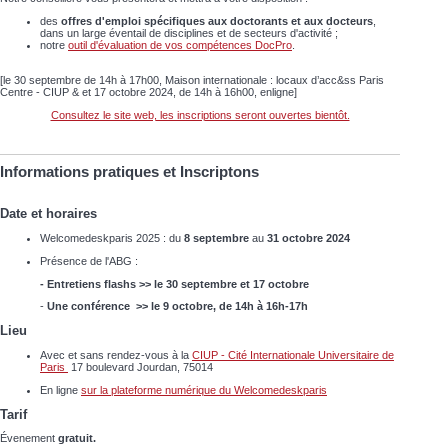
des
offres d'emploi spécifiques aux doctorants et aux docteurs
,
dans un large éventail de disciplines et de secteurs d'activité ;
notre
outil d'évaluation de vos compétences DocPro
.
[le 30 septembre de 14h à 17h00, Maison internationale : locaux d’acc&ss Paris
Centre - CIUP & et 17 octobre 2024, de 14h à 16h00, enligne]
Consultez le site web, les inscriptions seront ouvertes bientôt.
Informations pratiques et Inscriptons
Date et horaires
Welcomedeskparis 2025 : du
8 septembre
au
31 octobre 2024
Présence de l'ABG :
-
Entretiens flashs
>>
le 30 septembre et 17 octobre
-
Une conférence >>
le 9 octobre, de 14h à 16h-17h
Lieu
Avec et sans rendez-vous à la
CIUP - Cité Internationale Universitaire de
Paris
17 boulevard Jourdan, 75014
En ligne
sur la plateforme numérique du Welcomedeskparis
Tarif
Évenement
gratuit.