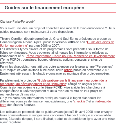
Guides sur le financement européen
Clarisse Faria-Fortecoëf
Vous avez une idée, un projet et cherchez une aide de l’Union européenne ? Deux
guides pratiques sont maintenant à votre disposition.
Thierry Cornillet, député européen du Grand Sud-Est et président de groupe au
Conseil régional Rhône-Alpes, publie la
version 2008
de son "
Guide des aides de
l’Union européenne
" paru en 2006 et 2007.
Les différents types d’aides et de programmes sont présentés sous forme de
fiches synthétiques. Vous trouverez ainsi, toutes les informations relatives au
financement lié au
7ème Programme-Cadre pour la Recherche et Développement
(7ème PCRD) : domaines, budget, objectifs, actions, contacts et sites de
référence.
Parmi les dispositifs, nous attirons votre attention sur le programme "Personnes"
ou "People" et vous invitons à lire aussi notre
article
publié en novembre 2007.
Egalement intéressant, le chapitre consacré au montage d’un projet européen.
Parallèlement, le projet de "
Guide pratique sur le financement européen de la
recherche, du développement et de l’innovation
" rédigé en anglais par la
Commission européenne sur le 7ème PCRD, vise à aider les chercheurs à
chaque étape du développement et de la mise en œuvre de leur projet de
recherche ou d'innovation.
On y trouvera des informations pratiques quant à la façon d’associer les
différentes sources de financement existantes, une "
checklist
" et un
tableau de
bord
des étapes à suivre.
Les utilisateurs potentiels de ce guide avaient jusqu’à fin avril 2008 pour envoyer
leurs commentaires et suggestions concernant l’aspect pratique et convivial du
texte, à la suite de quoi, il sera finalisé, traduit et disponible en ligne avec une mise
à jour régulière.