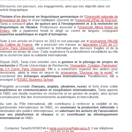
Découvrez son parcours, ses engagements, ainsi que ses objectifs dans cet
article biographique.
Titulaire d’un doctorat en linguistique germanique
de l’
Université nationale de
linguistique de Kiev
et d’une habilitation (Docent) de l’
Université d’État de Kherson
,
Tania a consacré
plus de quinze ans à l’enseignement et à la recherche en
linguistique en Ukraine
. Professeure associée à l’
Université Alfred Nobel de
Dnipro
, elle a également fondé et dirigé un centre de langues, conjuguant
expertise académique et esprit d’entreprise
.
Suite à son arrivée en France en 2022 et son passage par le
programme PAUSE
du Collège de France
, elle a poursuivi ses travaux au
laboratoire LT2D de CY
Cergy Paris Université
, explorant la thématique des discours fragiles et de la
mémoire en temps de crise. Cette expérience l’a profondément sensibilisée au rôle
de la recherche dans la solidarité internationale.
Depuis 2025, Tania s’est orientée vers la
gestion et le pilotage de projets de
recherche
à l’École Universitaire de Recherche
“Humanités, Création, Patrimoine”
de CY Cergy Paris Université
. Elle y a notamment organisé des ateliers pour
doctorants, piloté la mise en œuvre du
programme “Doctorat par le projet”
et
coordonné des
échanges académiques internationaux
. Parallèlement, elle a
enseigné à l’
ESSEC Business School
.
Polyglotte accomplie (
français, anglais, ukrainien, russe
) et forte d’une solide
expérience en communication et coopération internationales
, Tania apporte
à l’ABG une double expertise en recherche et en gestion de projets, ainsi qu’une
connaissance fine des environnements académiques et interculturels.
Au sein du Pôle International, elle contribuera à renforcer la visibilité et les
partenariats internationaux de l’ABG, en
soutenant la production éditoriale
à
destination des publics internationaux, en
valorisant les actions de l’association
sur ses plateformes et réseaux
et en
contribuant au développement
international
de l'ABG.
Contactez
TaniaSUVOROVA
à
tania.suvorova@abg.asso.fr
// par téléphone
au
+337 69 24 55 99