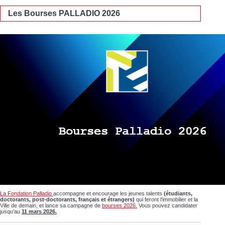
Les Bourses PALLADIO 2026
La Fondation Palladio
accompagne et encourage les jeunes talents
(étudiants,
doctorants, post-doctorants, français et étrangers)
qui feront l'immobilier et la
Ville de demain, et lance sa campagne de
bourses 2026.
Vous pouvez candidater
jusqu'au
11 mars 2026.