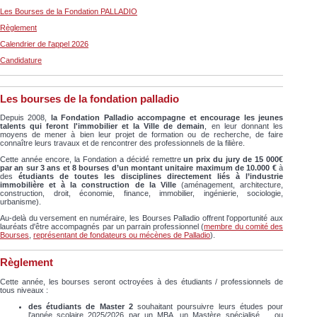
Les Bourses de la Fondation PALLADIO
Règlement
Calendrier de l'appel 2026
Candidature
Les bourses de la fondation palladio
Depuis 2008,
la Fondation Palladio accompagne et encourage les jeunes
talents qui feront l'immobilier et la Ville de demain
, en leur donnant les
moyens de mener à bien leur projet de formation ou de recherche, de faire
connaître leurs travaux et de rencontrer des professionnels de la filière.
Cette année encore, la Fondation a décidé remettre
un prix du jury de 15 000€
par an sur 3 ans et 8 bourses d’un montant unitaire maximum de 10.000 €
à
des
étudiants de toutes les disciplines
directement liés à l’industrie
immobilière et à la construction de la Ville
(aménagement, architecture,
construction, droit, économie, finance, immobilier, ingénierie, sociologie,
urbanisme).
Au-delà du versement en numéraire, les Bourses Palladio offrent l'opportunité aux
lauréats d'être accompagnés par un parrain professionnel (
membre du comité des
Bourses
,
représentant de fondateurs ou mécènes de Palladio
).
Règlement
Cette année, les bourses seront octroyées à des étudiants / professionnels de
tous niveaux :
des étudiants de Master 2
souhaitant poursuivre leurs études pour
l'année scolaire 2025/2026 par un MBA, un Mastère spécialisé ... ou