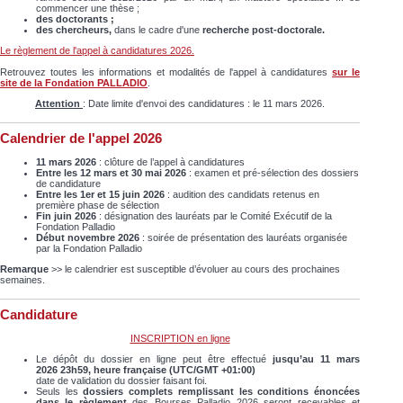
commencer une thèse ;
des doctorants
;
des chercheurs
,
dans le cadre d'une
recherche post-doctorale
.
Le règlement de l'appel à candidatures 2026.
Retrouvez toutes les informations et modalités de l'appel à candidatures
sur le
site de la Fondation PALLADIO
.
Attention
: Date limite d'envoi des candidatures : le 11 mars 2026.
Calendrier de l'appel 2026
11 mars 2026
: clôture de l’appel à candidatures
Entre les 12 mars et 30 mai 2026
: examen et pré-sélection des dossiers
de candidature
Entre les 1er et 15 juin 2026
: audition des candidats retenus en
première phase de sélection
Fin juin 2026
: désignation des lauréats par le Comité Exécutif de la
Fondation Palladio
Début novembre 2026
: soirée de présentation des lauréats organisée
par la Fondation Palladio
Remarque
>> le calendrier est susceptible d’évoluer au cours des prochaines
semaines.
Candidature
INSCRIPTION en ligne
Le dépôt du dossier en ligne peut être effectué
jusqu’au 11 mars
2026 23h59, heure française (UTC/GMT +01:00)
date de validation du dossier faisant foi.
Seuls les
dossiers complets remplissant les conditions énoncées
dans le règlement
des Bourses Palladio 2026 seront recevables et