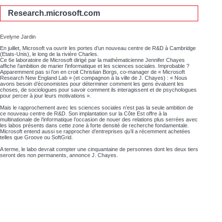
Research.microsoft.com
Evelyne Jardin
En juillet, Microsoft va ouvrir les portes d’un nouveau centre de R&D à Cambridge
(Etats-Unis), le long de la rivière Charles.
Ce 6e laboratoire de Microsoft dirigé par la mathématicienne Jennifer Chayes
affiche l’ambition de marier l’informatique et les sciences sociales. Improbable ?
Apparemment pas si l’on en croit Christian Borgs, co-manager de « Microsoft
Research New England Lab » (et compagnon à la ville de J. Chayes) : « Nous
avons besoin d’économistes pour déterminer comment les gens évaluent les
choses, de sociologues pour savoir comment ils interagissent et de psychologues
pour percer à jour leurs motivations ».
Mais le rapprochement avec les sciences sociales n’est pas la seule ambition de
ce nouveau centre de R&D. Son implantation sur la Côte Est offre à la
multinationale de l’informatique l’occasion de nouer des relations plus serrées avec
les labos présents dans cette zone à forte densité de recherche fondamentale.
Microsoft entend aussi se rapprocher d’entreprises qu’il a récemment achetées
telles que Groove ou SoftGrid.
A terme, le labo devrait compter une cinquantaine de personnes dont les deux tiers
seront des non permanents, annonce J. Chayes.