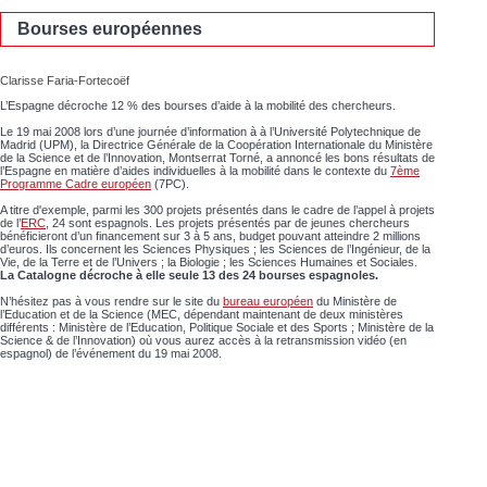
Bourses européennes
Clarisse Faria-Fortecoëf
L’Espagne décroche 12 % des bourses d’aide à la mobilité des chercheurs.
Le 19 mai 2008 lors d’une journée d’information à à l’Université Polytechnique de
Madrid (UPM), la Directrice Générale de la Coopération Internationale du Ministère
de la Science et de l’Innovation, Montserrat Torné, a annoncé les bons résultats de
l’Espagne en matière d’aides individuelles à la mobilité dans le contexte du
7ème
Programme Cadre européen
(7PC).
A titre d'exemple, parmi les 300 projets présentés dans le cadre de l’appel à projets
de l’
ERC
, 24 sont espagnols. Les projets présentés par de jeunes chercheurs
bénéficieront d’un financement sur 3 à 5 ans, budget pouvant atteindre 2 millions
d’euros. Ils concernent les Sciences Physiques ; les Sciences de l’Ingénieur, de la
Vie, de la Terre et de l’Univers ; la Biologie ; les Sciences Humaines et Sociales.
La Catalogne décroche à elle seule 13 des 24 bourses espagnoles.
N’hésitez pas à vous rendre sur le site du
bureau européen
du Ministère de
l’Education et de la Science (MEC, dépendant maintenant de deux ministères
différents : Ministère de l’Education, Politique Sociale et des Sports ; Ministère de la
Science & de l’Innovation) où vous aurez accès à la retransmission vidéo (en
espagnol) de l’événement du 19 mai 2008.