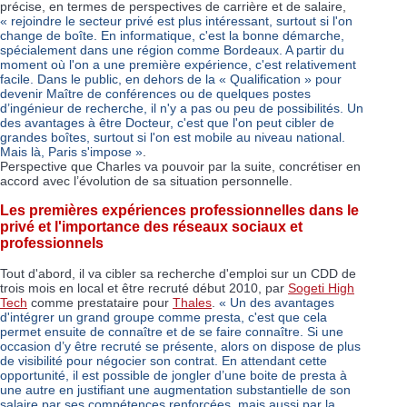
précise, en termes de perspectives de carrière et de salaire,
« rejoindre le secteur privé est plus intéressant, surtout si l'on
change de boîte. En informatique, c'est la bonne démarche,
spécialement dans une région comme Bordeaux. A partir du
moment où l'on a une première expérience, c'est relativement
facile. Dans le public, en dehors de la « Qualification » pour
devenir Maître de conférences ou de quelques postes
d’ingénieur de recherche, il n'y a pas ou peu de possibilités. Un
des avantages à être Docteur, c'est que l'on peut cibler de
grandes boîtes, surtout si l'on est mobile au niveau national.
Mais là, Paris s'impose »
.
Perspective que Charles va pouvoir par la suite, concrétiser en
accord avec l’évolution de sa situation personnelle.
Les premières expériences professionnelles dans le
privé et l'importance des réseaux sociaux et
professionnels
Tout d'abord, il va cibler sa recherche d'emploi sur un CDD de
trois mois en local et être recruté début 2010, par
Sogeti High
Tech
comme prestataire pour
Thales
.
« Un des avantages
d'intégrer un grand groupe comme presta, c'est que cela
permet ensuite de connaître et de se faire connaître. Si une
occasion d’y être recruté se présente, alors on dispose de plus
de visibilité pour négocier son contrat. En attendant cette
opportunité, il est possible de jongler d’une boite de presta à
une autre en justifiant une augmentation substantielle de son
salaire par ses compétences renforcées, mais aussi par la