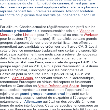
connaissance du client. En début de carrière, il n’est pas rare
de croiser des jeunes ayant appliqué cette stratégie à plusieurs
reprises pendant les 5 premières années. Attention toutefois
au contre coup qu’une telle volatilité peut générer sur son CV
»
.
Par ailleurs, Charles actualise régulièrement son profil sur les
réseaux professionnels
incontournables tels que
Viadeo
et
Monster
, voire
LinkedIn
pour l’international ou encore
Worketer
pour le secteur IT (informatique). En parallèle, certains grands
groupes disposent de leur propre portail listant les offres et
permettant aux candidats de créer leur profil avec CV. Grâce à
cette présence numérique traduisant une certaine disponibilité
et plus particulièrement, une motivation à relever de nouveaux
défis, Charles est contacté par un cabinet de recrutement
mandaté par
Astrium Paris
, une société du groupe
EADS
. Ce
groupe regroupait en 2013, Airbus pour l’aéronautique, Astrium
pour l’aérospatial, Eurocopter pour les hélicoptères et
Cassidian pour la sécurité. Depuis janvier 2014, EADS est
devenu
Airbus Group
, conservant Airbus pour l’aéronautique,
renommant Eurocopter en Airbus Helicopters et fusionnant
Astrium et Cassidian en
Airbus Defence and Space
. Intégrer
cette société, représentait non seulement l'opportunité de
rejoindre un
grand groupe international
implanté sur le
territoire, mais aussi et surtout de s'expatrier à l'étranger et
notamment, en
Allemagne
qui était un des objectifs à moyen
terme de notre interlocuteur. Cette perspective, encouragée au
moins en théorie par le groupe, il va l'exprimer très tôt lors des