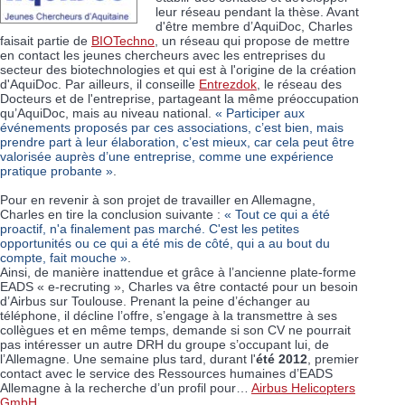
leur réseau pendant la thèse. Avant
d'être membre d’AquiDoc, Charles
faisait partie de
BIOTechno
, un réseau qui propose de mettre
en contact les jeunes chercheurs avec les entreprises du
secteur des biotechnologies et qui est à l'origine de la création
d'AquiDoc. Par ailleurs, il conseille
Entrezdok
, le réseau des
Docteurs et de l'entreprise, partageant la même préoccupation
qu’AquiDoc, mais au niveau national.
« Participer aux
événements proposés par ces associations, c’est bien, mais
prendre part à leur élaboration, c’est mieux, car cela peut être
valorisée auprès d’une entreprise, comme une expérience
pratique probante »
.
Pour en revenir à son projet de travailler en Allemagne,
Charles en tire la conclusion suivante :
« Tout ce qui a été
proactif, n'a finalement pas marché. C'est les petites
opportunités ou ce qui a été mis de côté, qui a au bout du
compte, fait mouche »
.
Ainsi, de manière inattendue et grâce à l’ancienne plate-forme
EADS « e-recruting », Charles va être contacté pour un besoin
d’Airbus sur Toulouse. Prenant la peine d’échanger au
téléphone, il décline l’offre, s’engage à la transmettre à ses
collègues et en même temps, demande si son CV ne pourrait
pas intéresser un autre DRH du groupe s’occupant lui, de
l’Allemagne. Une semaine plus tard, durant l'
été 2012
, premier
contact avec le service des Ressources humaines d’EADS
Allemagne à la recherche d’un profil pour…
Airbus Helicopters
GmbH