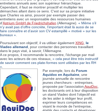
entretiens annuels avec son supérieur hiérarchique.
Cependant, il faut se montrer proactif et multiplier les
démarches allant dans ce sens. C'est sur sa propre initiative
que Charles va ainsi, pouvoir par exemple passer des
entretiens avec un responsable des ressources humaines
d’
Astrium GmbH de Friedrichshafen
(Allemagne).
« Même s’il
n’y avait pas d’offre concrète, l’important était là aussi de se
faire connaître et d’avoir son CV estampillé « motivé » sur les
bureaux »
.
Poursuivant son objectif, il va utiliser également
XING
,
le
Viadeo allemand
, pour contacter des personnes travaillant
dans le pays visé, à savoir, l'Allemagne.
A ce propos, il recommande la rencontre, l'échange par mail
avec les acteurs de ces réseaux,
« cela peut être très instructif
de savoir comment ces plate-formes sont utilisées par les RH
»
.
Par exemple, lors du
Forum
Aquidoc en Aquitaine
, une
journée annuelle de rencontre
jeunes chercheurs - entreprises,
proposée par l’association
AquiDoc
,
les doctorants ont à leur disposition
un stand Viadeo dont l'objectif est
de les aider à rédiger leur profil,
exprimer leurs compétences en
visant le monde de l'entreprise,
établir des contacts et développer