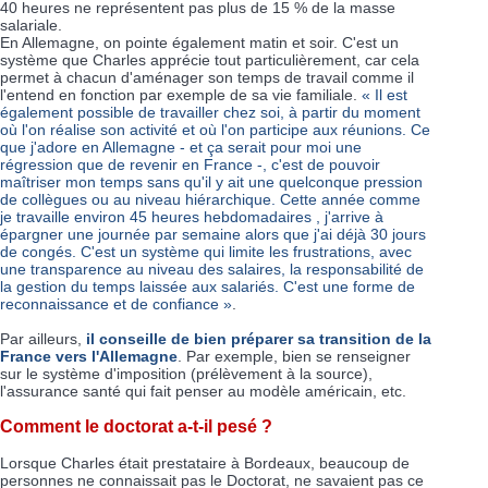
40 heures ne représentent pas plus de 15 % de la masse
salariale.
En Allemagne, on pointe également matin et soir. C'est un
système que Charles apprécie tout particulièrement, car cela
permet à chacun d'aménager son temps de travail comme il
l'entend en fonction par exemple de sa vie familiale.
« Il est
également possible de travailler chez soi, à partir du moment
où l'on réalise son activité et où l'on participe aux réunions. Ce
que j'adore en Allemagne - et ça serait pour moi une
régression que de revenir en France -, c'est de pouvoir
maîtriser mon temps sans qu'il y ait une quelconque pression
de collègues ou au niveau hiérarchique. Cette année comme
je travaille environ 45 heures hebdomadaires , j'arrive à
épargner une journée par semaine alors que j'ai déjà 30 jours
de congés. C'est un système qui limite les frustrations, avec
une transparence au niveau des salaires, la responsabilité de
la gestion du temps laissée aux salariés. C'est une forme de
reconnaissance et de confiance »
.
Par ailleurs,
il conseille de bien préparer sa transition de la
France vers l'Allemagne
. Par exemple, bien se renseigner
sur le système d'imposition (prélèvement à la source),
l'assurance santé qui fait penser au modèle américain, etc.
Comment le doctorat a-t-il pesé ?
Lorsque Charles était prestataire à Bordeaux, beaucoup de
personnes ne connaissait pas le Doctorat, ne savaient pas ce