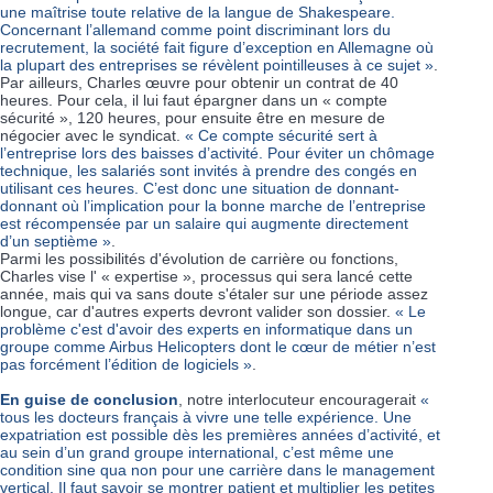
une maîtrise toute relative de la langue de Shakespeare.
Concernant l’allemand comme point discriminant lors du
recrutement, la société fait figure d’exception en Allemagne où
la plupart des entreprises se révèlent pointilleuses à ce sujet »
.
Par ailleurs, Charles œuvre pour obtenir un contrat de 40
heures. Pour cela, il lui faut épargner dans un « compte
sécurité », 120 heures, pour ensuite être en mesure de
négocier avec le syndicat.
« Ce compte sécurité sert à
l’entreprise lors des baisses d’activité. Pour éviter un chômage
technique, les salariés sont invités à prendre des congés en
utilisant ces heures. C’est donc une situation de donnant-
donnant où l’implication pour la bonne marche de l’entreprise
est récompensée par un salaire qui augmente directement
d’un septième »
.
Parmi les possibilités d'évolution de carrière ou fonctions,
Charles vise l' « expertise », processus qui sera lancé cette
année, mais qui va sans doute s'étaler sur une période assez
longue, car d'autres experts devront valider son dossier.
« Le
problème c'est d'avoir des experts en informatique dans un
groupe comme Airbus Helicopters dont le cœur de métier n’est
pas forcément l’édition de logiciels »
.
En guise de conclusion
, notre interlocuteur encouragerait
«
tous les docteurs français à vivre une telle expérience. Une
expatriation est possible dès les premières années d’activité, et
au sein d’un grand groupe international, c’est même une
condition sine qua non pour une carrière dans le management
vertical. Il faut savoir se montrer patient et multiplier les petites