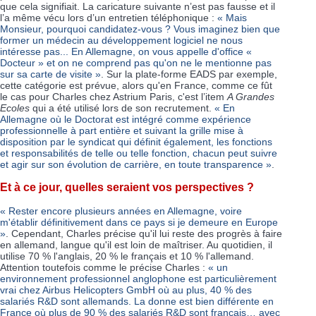
que cela signifiait. La caricature suivante n’est pas fausse et il
l’a même vécu lors d’un entretien téléphonique :
« Mais
Monsieur, pourquoi candidatez-vous ? Vous imaginez bien que
former un médecin au développement logiciel ne nous
intéresse pas... En Allemagne, on vous appelle d'office «
Docteur » et on ne comprend pas qu'on ne le mentionne pas
sur sa carte de visite »
. Sur la plate-forme EADS par exemple,
cette catégorie est prévue, alors qu'en France, comme ce fût
le cas pour Charles chez Astrium Paris, c'est l’item
A Grandes
Ecoles
qui a été utilisé lors de son recrutement.
« En
Allemagne où le Doctorat est intégré comme expérience
professionnelle à part entière et suivant la grille mise à
disposition par le syndicat qui définit également, les fonctions
et responsabilités de telle ou telle fonction, chacun peut suivre
et agir sur son évolution de carrière, en toute transparence »
.
Et à ce jour, quelles seraient vos perspectives ?
« Rester encore plusieurs années en Allemagne, voire
m'établir définitivement dans ce pays si je demeure en Europe
»
. Cependant, Charles précise qu'il lui reste des progrès à faire
en allemand, langue qu'il est loin de maîtriser. Au quotidien, il
utilise 70 % l'anglais, 20 % le français et 10 % l'allemand.
Attention toutefois comme le précise Charles :
« un
environnement professionnel anglophone est particulièrement
vrai chez Airbus Helicopters GmbH où au plus, 40 % des
salariés R&D sont allemands. La donne est bien différente en
France où plus de 90 % des salariés R&D sont français… avec