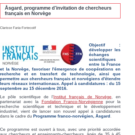
Åsgard, programme d’invitation de chercheurs
français en Norvège
Clarisse Faria-Fortecoëf
Objectif
:
développer les
échanges
scientifiques
entre la France
et la Norvège, favoriser l'émergence de coopérations en
recherche et en transfert de technologie, ainsi que
permettre aux chercheurs français et norvégiens d'étendre
leurs réseaux internationaux. Appel à candidatures : du 15
septembre au 15 décembre 2016.
Le pôle scientifique de l’
Institut français de Norvège
, en
partenariat avec la
Fondation Franco-Norvégienne
pour la
recherche scientifique et technique et le développement
industriel, vient de lancer son nouvel appel à candidatures
dans le cadre du
Programme franco-norvégien, Åsgard
.
Ce programme est ouvert à tous, avec une priorité accordée
aux chercheurs et enseignants-chercheurs, âgés de 35 à 45