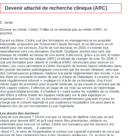
Devenir attaché de recherche clinique (ARC)
E. Jardin
Docteur en chimie, Cédric Trolliet ne se destinait pas au métier d’ARC, et
pourtant…
Durant sa thèse, Cédric suit des formations en management et en propriété
industrielle, proposées par l’Université Claude Bernard, et se découvre un vif
intérêt pour ces secteurs. A la fin de son doctorat, en 2003, il s’oriente tout
naturellement vers ces domaines d’activité. Quelques années plus tard, par
manque de visibilité au niveau de son avenir, il découvre, grâce à un ami, le métier
d’attaché de recherche clinique (ARC) et décide de changer de voie. En 2006, il
suit une formation pour obtenir le certificat d’ARC nécessaire pour exercer ce
métier. Les cours permettent à Cédric d’acquérir de bonnes bases médicales dans
les grands domaines pathologiques concernés par les essais cliniques, ainsi que
des connaissances juridiques relatives à la partie réglementaire des essais. « Les
lois étant en constante évolution de part à d’autre de l’Atlantique, il convient de se
tenir régulièrement informé », explique-t-il. A la fin de sa formation, d’où il sort
même major de promotion pour la partie médicale, lui qui n’avait en arrivant que de
très vagues notions, il effectue un stage de six mois au service de néphrologie
d’un grand hôpital lyonnais. Il s’habitue à « saisir toutes les subtilités de ce monde
afin d’être à même d’aider les équipes médicales sur le plan logistique et
organisationnel ». C’est sûr, sa formation complémentaire (payante et prise en
charge par le conseil régional) et son expérience hospitalière ont pesé dans la
balance lors de son recrutement à Lyon Ingénierie.
Les atouts des docteurs
Quid de son doctorat ? S’il est vrai que ce niveau de diplôme n’est pas un pré-
requis pour devenir ARC et qu’il vaut mieux être pharmacien, médecin ou
vétérinaire pour exercer ce métier, Cédric est convaincu que les docteurs ont
néanmoins des atouts… à valoriser.
-Atout n°1, le sens de l’organisation et surtout une capacité à prendre du recul qui
permet de faire rapidement face à des situations périlleuses. Or, au bout de la