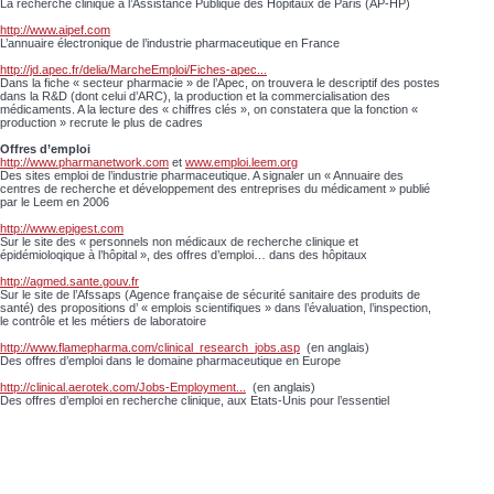
La recherche clinique à l’Assistance Publique des Hôpitaux de Paris (AP-HP)
http://www.aipef.com
L’annuaire électronique de l’industrie pharmaceutique en France
http://jd.apec.fr/delia/MarcheEmploi/Fiches-apec...
Dans la fiche « secteur pharmacie » de l’Apec, on trouvera le descriptif des postes
dans la R&D (dont celui d’ARC), la production et la commercialisation des
médicaments. A la lecture des « chiffres clés », on constatera que la fonction «
production » recrute le plus de cadres
Offres d’emploi
http://www.pharmanetwork.com
et
www.emploi.leem.org
Des sites emploi de l’industrie pharmaceutique. A signaler un « Annuaire des
centres de recherche et développement des entreprises du médicament » publié
par le Leem en 2006
http://www.epigest.com
Sur le site des « personnels non médicaux de recherche clinique et
épidémioloqique à l’hôpital », des offres d’emploi… dans des hôpitaux
http://agmed.sante.gouv.fr
Sur le site de l’Afssaps (Agence française de sécurité sanitaire des produits de
santé) des propositions d’ « emplois scientifiques » dans l’évaluation, l’inspection,
le contrôle et les métiers de laboratoire
http://www.flamepharma.com/clinical_research_jobs.asp
(en anglais)
Des offres d’emploi dans le domaine pharmaceutique en Europe
http://clinical.aerotek.com/Jobs-Employment...
(en anglais)
Des offres d’emploi en recherche clinique, aux Etats-Unis pour l’essentiel