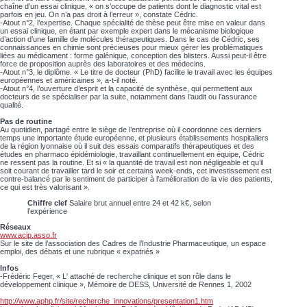
chaîne d’un essai clinique, « on s’occupe de patients dont le diagnostic vital est
parfois en jeu. On n’a pas droit à l’erreur », constate Cédric.
-Atout n°2, l’expertise. Chaque spécialité de thèse peut être mise en valeur dans
un essai clinique, en étant par exemple expert dans le mécanisme biologique
d’action d’une famille de molécules thérapeutiques. Dans le cas de Cédric, ses
connaissances en chimie sont précieuses pour mieux gérer les problématiques
liées au médicament : forme galénique, conception des blisters. Aussi peut-il être
force de proposition auprès des laboratoires et des médecins.
-Atout n°3, le diplôme. « Le titre de docteur (PhD) facilite le travail avec les équipes
européennes et américaines », a-t-il noté.
-Atout n°4, l’ouverture d’esprit et la capacité de synthèse, qui permettent aux
docteurs de se spécialiser par la suite, notamment dans l’audit ou l’assurance
qualité.
Pas de routine
Au quotidien, partagé entre le siège de l’entreprise où il coordonne ces derniers
temps une importante étude européenne, et plusieurs établissements hospitaliers
de la région lyonnaise où il suit des essais comparatifs thérapeutiques et des
études en pharmaco épidémiologie, travaillant continuellement en équipe, Cédric
ne ressent pas la routine. Et si « la quantité de travail est non négligeable et qu’il
soit courant de travailler tard le soir et certains week-ends, cet investissement est
contre-balancé par le sentiment de participer à l’amélioration de la vie des patients,
ce qui est très valorisant ».
Chiffre clef
Salaire brut annuel entre 24 et 42 k€, selon
l’expérience
Réseaux
www.acip.asso.fr
Sur le site de l’association des Cadres de l’Industrie Pharmaceutique, un espace
emploi, des débats et une rubrique « expatriés »
Infos
-Frédéric Feger, « L' attaché de recherche clinique et son rôle dans le
développement clinique », Mémoire de DESS, Université de Rennes 1, 2002
http://www.aphp.fr/site/recherche_innovations/presentation1.htm