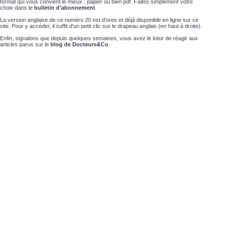
format qui vous convient le mieux : papier ou bien pdf. Faites simplement votre
choix dans le
bulletin d'abonnement
.
La version anglaise de ce numéro 20 est d'ores et déjà disponible en ligne sur ce
site. Pour y accéder, il suffit d'un petit clic sur le drapeau anglais (en haut à droite).
Enfin, signalons que depuis quelques semaines, vous avez le loisir de réagir aux
articles parus sur le
blog de Docteurs&Co
.