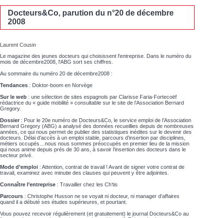
Docteurs&Co, parution du n°20 de décembre
2008
Laurent Cousin
Le magazine des jeunes docteurs qui choisissent l'entreprise. Dans le numéro du
mois de décembre2008, l'ABG sort ses chiffres.
Au sommaire du numéro 20 de décembre2008 :
Tendances
: Doktor-boom en Norvège
Sur le web
: une sélection de sites espagnols par Clarisse Faria-Fortecoëf
rédactrice du « guide mobilité » consultable sur le site de l’Association Bernard
Gregory.
Dossier
: Pour le 20e numéro de Docteurs&Co, le service emploi de l’Association
Bernard Gregory (ABG) a analysé des données recueillies depuis de nombreuses
années, ce qui nous permet de publier des statistiques inédites sur le devenir des
docteurs. Délai d’accès à un emploi stable, parcours d’insertion par disciplines,
métiers occupés…nous nous sommes préoccupés en premier lieu de la mission
qui nous anime depuis près de 30 ans, à savoir l’insertion des docteurs dans le
secteur privé.
Mode d’emploi
: Attention, contrat de travail ! Avant de signer votre contrat de
travail, examinez avec minutie des clauses qui peuvent y être adjointes.
Connaître l’entreprise
: Travailler chez les Ch’tis
Parcours
: Christophe Husson ne se voyait ni docteur, ni manager d’affaires
quand il a débuté ses études supérieures, et pourtant.
Vous pouvez recevoir régulièrement (et gratuitement) le journal Docteurs&Co au