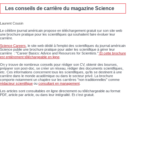
Les conseils de carrière du magazine Science
Laurent Cousin
Le célèbre journal américain propose en téléchargement gratuit sur son site web
une brochure pratique pour les scientifiques qui souhaitent faire évoluer leur
carrière.
Science Careers
, le site web dédié à l'emploi des scientifiques du journal américain
Science publie une brochure pratique pour aider les scientifique à gérer leur
carrière : "Career Basics: Advice and Resources for Scientists."
Et cette brochure
est entièrement téléchargeable en ligne
.
On y trouve de nombreux conseils pour rédiger son CV, obtenir des bourses,
préparer son post-doc, se créer un réseau, rédiger des documents scientifiques,
etc. Ces informations concernent tous les scientifiques, qu'ils se destinent à une
carrière dans le monde académique ou dans le secteur privé. La brochure
comporte notamment un chapitre sur les carrières "non traditionnelles" comme
rédacteur scientifique
ou
consultant en management
.
Les articles sont consultables en ligne directement ou téléchargeable au format
PDF, article par article, ou dans leur intégralité. Et c'est gratuit.