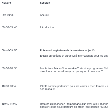
Horaire
Session
09h-09h30
Accueil
09h30-09h40
Introduction
09h40-09h50
Présentation générale de la matinée et objectifs
Enjeux européens et attractivité internationale pour les en
09h50-10h30
Les Actions Marie-Sklodowska-Curie et le programme SME
structures non-académiques : pourquoi et comment ?
10h30-10h45
L’ABG comme partenaire pour les volets « recrutement » et
ses réseaux
10h45-11h45
Retours d’expérience : témoignage d'un évaluateur (bonne
dossier) et de deux porteurs de projet (entreprises / MSC