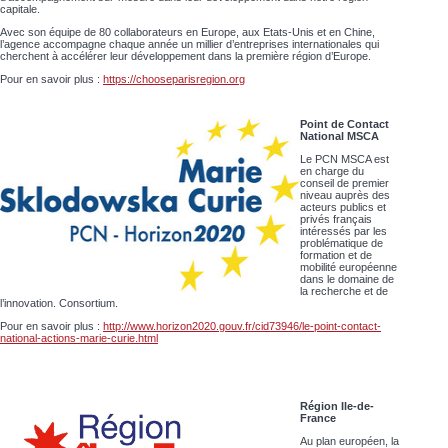
capitale.
Avec son équipe de 80 collaborateurs en Europe, aux Etats-Unis et en Chine,
l’agence accompagne chaque année un millier d’entreprises internationales qui
cherchent à accélérer leur développement dans la première région d’Europe.
Pour en savoir plus :
https://chooseparisregion.org
Point de Contact
National MSCA
Le PCN MSCA est
en charge du
conseil de premier
niveau auprès des
acteurs publics et
privés français
intéressés par les
problématique de
formation et de
mobilité européenne
dans le domaine de
la recherche et de
l’innovation. Consortium.
Pour en savoir plus :
http://www.horizon2020.gouv.fr/cid73946/le-point-contact-
national-actions-marie-curie.html
Région Ile-de-
France
Au plan européen, la