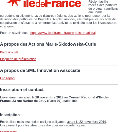
Région facilite
l’accès des porteurs
de projets franciliens
aux fonds
européens et elle mène, avec d’autres régions, des actions pour peser sur la
définition des politiques de Bruxelles. Au plan mondial, elle multiplie les accords de
coopération et s’attache à renforcer l’attractivité du territoire pour les investisseurs
étrangers.
Pour en savoir plus :
https://www.iledefrance.fr/europe-international
A propos des Actions Marie-Sklodowska-Curie
Boîte à outils
Plaquette de présentation
A propos de SME Innovation Associate
Lire l'appel
Inscription et contact
L'événement aura lieu le
26 novembre 2019
au
Conseil Régional d'Ile-de-
France, 33 rue Barbet de Jouy (Paris 07), salle 100.
Inscription
Entrée libre mais inscription en ligne obligatoire
avant le 22 novembre 2019
.
Uniquement pour les structures d'accueil non-académiques.