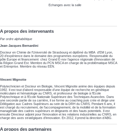
Echanges avec la salle
A propos des intervenants
Par ordre alphabétique
Jean-Jacques Bernardini
Docteur en Chimie de l’Université de Strasbourg et diplômé du MBA d’EM Lyon,
20 d’expérience dans le domaine des programmes européens. Responsable du
pôle Europe et financement chez Grand E-nov l’agence régionale d’innovation de
la Région Grand Est. Membre du PCN MSCA en charge de la problématique MSCA
et Entreprise. Membre du réseau EEN.
Vincent Mignotte
Polytechnicien et Docteur en Biologie, Vincent Mignotte anime des équipes depuis
1992. Il est tout d’abord responsable d’une équipe de recherche en génétique
moléculaire et hématologie au CNRS, et professeur de biologie à l'Ecole
Polytechnique et à l'Ecole Nationale Supérieure des Techniques Avancées. Dans
une seconde partie de sa carrière, il se forme au coaching puis crée et dirige une
Délégation aux Cadres Supérieurs au sein de la DRH du CNRS. Pendant 6 ans, il
est chargé du recrutement, de l'accompagnement, de la mobilité et de la formation
managériale des cadres supérieurs et dirigeants et des hauts potentiels. Il est
ensuite Directeur adjoint pour l'innovation et les relations industrielles au CNRS, en
charge des axes stratégiques d’innovation. En 2012, il prend la direction d’ABG.
A propos des partenaires