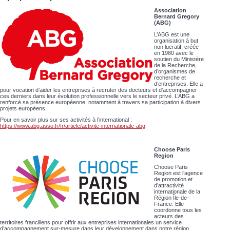
Association
Bernard Gregory
(ABG)
L’ABG est une
organisation à but
non lucratif, créée
en 1980 avec le
soutien du Ministère
de la Recherche,
d’organismes de
recherche et
d’entreprises. Elle a
pour vocation d’aider les entreprises à recruter des docteurs et d’accompagner
ces derniers dans leur évolution professionnelle vers le secteur privé. L’ABG a
renforcé sa présence européenne, notamment à travers sa participation à divers
projets européens.
Pour en savoir plus sur ses activités à l’international :
https://www.abg.asso.fr/fr/article/activite-internationale-abg
Choose Paris
Region
Choose Paris
Region est l’agence
de promotion et
d’attractivité
internationale de la
Région Île-de-
France. Elle
coordonne tous les
acteurs des
territoires franciliens pour offrir aux entreprises internationales un service
d’accompagnement sur-mesure dans leur développement dans notre région