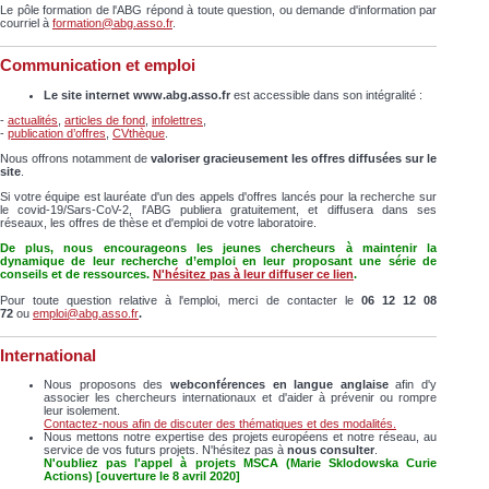
Le pôle formation de l'ABG répond à toute question, ou demande d'information par
courriel à
formation@abg.asso.fr
.
Communication et emploi
Le site internet www.abg.asso.fr
est accessible dans son intégralité :
-
actualités
,
articles de fond
,
infolettres
,
-
publication d’offres
,
CVthèque
.
Nous offrons notamment de
valoriser gracieusement les offres diffusées sur le
site
.
Si votre équipe est lauréate d'un des appels d'offres lancés pour la recherche sur
le covid-19/Sars-CoV-2, l'ABG publiera gratuitement, et diffusera dans ses
réseaux, les offres de thèse et d'emploi de votre laboratoire.
De plus, nous encourageons les jeunes chercheurs à maintenir la
dynamique de leur recherche d’emploi en leur proposant une série de
conseils et de ressources.
N'hésitez pas à leur diffuser
ce lien
.
​Pour
toute question relative à l'emploi, merci de contacter le
06 12 12 08
72
ou
emploi@abg.asso.fr
.
International
Nous proposons des
webconférences en langue anglaise
afin d'y
associer les chercheurs internationaux et d'aider à prévenir ou rompre
leur isolement.
Contactez-nous afin de discuter des thématiques et des modalités.
Nous mettons notre expertise des projets européens et notre réseau, au
service de vos futurs projets. N'hésitez pas à
nous consulter
.
N'oubliez pas l'appel à projets MSCA (Marie Sklodowska Curie
Actions) [ouverture le 8 avril 2020]