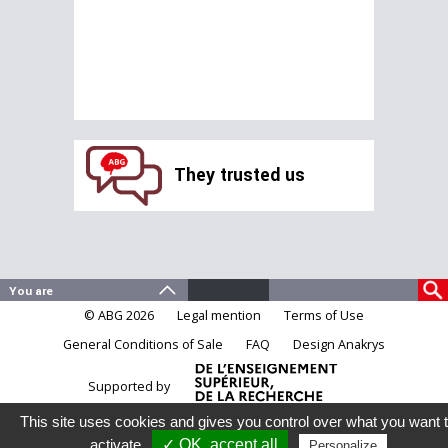
They trusted us
© ABG 2026
Legal mention
Terms of Use
General Conditions of Sale
FAQ
Design Anakrys
Supported by
This site uses cookies and gives you control over what you want 
activate
✓ OK, accept all
Personalize