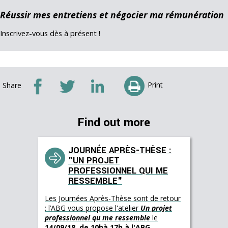
Réussir mes entretiens et négocier ma rémunération
Inscrivez-vous dès à présent !
Print
Share
Find out more
JOURNÉE APRÈS-THÈSE :
"UN PROJET
PROFESSIONNEL QUI ME
RESSEMBLE"
Les Journées Après-Thèse sont de retour
: l’ABG vous propose l'atelier
Un projet
professionnel qu me ressemble
le
14/09/18, de 10hà 17h à l'ABG
.