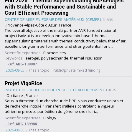
PhD 2026 : Thermal Superinsulating Bio-Aerogels
with Stable Performance and Sustainable and
Cost-Efficient Processing
CENTRE DE MISE EN FORME DES MATÉRIAUX (CEMEF)
THESIS
, Provence-Alpes-Côte d'Azur , France
The overall objective of the multi-partner ANR-funded national
project IsoMat is to develop innovative bio-based thermal
superinsulating materials with thermal conductivity below that of air,
excellent long-term performance, and strong potential for t ...
Scientific expertises :
Biochemistry
Keywords :
aerogel, polysaccharide, thermal insulation
Ref. ABG-139987
2026-08-05
Thesis topic
Public/private mixed funding
Projet VigoRice
INSTITUT DE LA RECHERCHE POUR LE DÉVELOPPEMENT
THESIS
, Occitanie , France
Sous la direction d'un chercheur de l'IRD, vous conduirez un projet
de recherche intitulé "Transfert d’allèles contrôlant la vigueur
aérienne précoce par édition du génome chez le riz, ...
Scientific expertises :
Biology
Ref. ABG-139988
2026-08-05
Thesis topic