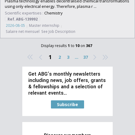
Plasma technology enables decentralised chemical transformations
using only electrical energy. Therefore, plasma r ...
Scientific expertises :
Chemistry
Ref. ABG-139992
2026-08-05
Master internship
Salaire net mensuel See Job Description
Display results
1
to
10
on
367
1
2
3
...
37
Get ABG’s monthly newsletters
including news, job offers, grants
& fellowships and a selection of
relevant events…
Subscribe