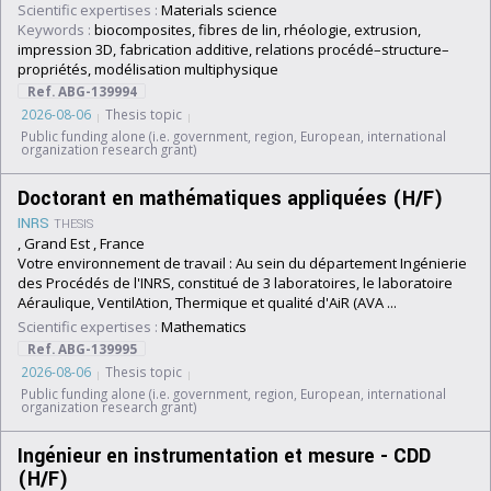
Scientific expertises :
Materials science
Keywords :
biocomposites, fibres de lin, rhéologie, extrusion,
impression 3D, fabrication additive, relations procédé–structure–
propriétés, modélisation multiphysique
Ref. ABG-139994
2026-08-06
Thesis topic
Public funding alone (i.e. government, region, European, international
organization research grant)
Doctorant en mathématiques appliquées (H/F)
INRS
THESIS
, Grand Est , France
Votre environnement de travail : Au sein du département Ingénierie
des Procédés de l'INRS, constitué de 3 laboratoires, le laboratoire
Aéraulique, VentilAtion, Thermique et qualité d'AiR (AVA ...
Scientific expertises :
Mathematics
Ref. ABG-139995
2026-08-06
Thesis topic
Public funding alone (i.e. government, region, European, international
organization research grant)
Ingénieur en instrumentation et mesure - CDD
(H/F)