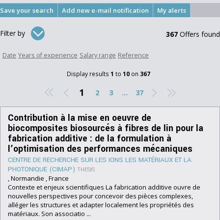
My alerts
Filter by
367
Offers found
Date
Years of experience
Salary range
Reference
Display results
1
to
10
on
367
1
2
3
...
37
Contribution à la mise en oeuvre de
biocomposites biosourcés à fibres de lin pour la
fabrication additive : de la formulation à
l’optimisation des performances mécaniques
CENTRE DE RECHERCHE SUR LES IONS LES MATÉRIAUX ET LA
PHOTONIQUE (CIMAP)
THESIS
, Normandie , France
Contexte et enjeux scientifiques La fabrication additive ouvre de
nouvelles perspectives pour concevoir des pièces complexes,
alléger les structures et adapter localement les propriétés des
matériaux. Son associatio ...