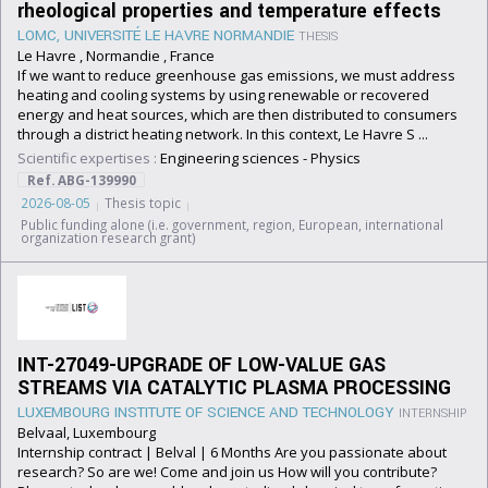
rheological properties and temperature effects
LOMC, UNIVERSITÉ LE HAVRE NORMANDIE
THESIS
Le Havre , Normandie , France
If we want to reduce greenhouse gas emissions, we must address
heating and cooling systems by using renewable or recovered
energy and heat sources, which are then distributed to consumers
through a district heating network. In this context, Le Havre S ...
Scientific expertises :
Engineering sciences
-
Physics
Ref. ABG-139990
2026-08-05
Thesis topic
Public funding alone (i.e. government, region, European, international
organization research grant)
INT-27049-UPGRADE OF LOW-VALUE GAS
STREAMS VIA CATALYTIC PLASMA PROCESSING
LUXEMBOURG INSTITUTE OF SCIENCE AND TECHNOLOGY
INTERNSHIP
Belvaal, Luxembourg
Internship contract | Belval | 6 Months Are you passionate about
research? So are we! Come and join us How will you contribute?