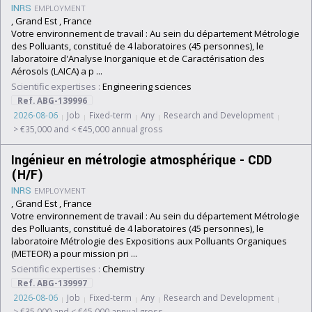
INRS
EMPLOYMENT
, Grand Est , France
Votre environnement de travail : Au sein du département Métrologie
des Polluants, constitué de 4 laboratoires (45 personnes), le
laboratoire d'Analyse Inorganique et de Caractérisation des
Aérosols (LAICA) a p ...
Scientific expertises :
Engineering sciences
Ref. ABG-139996
2026-08-06
Job
Fixed-term
Any
Research and Development
> €35,000 and < €45,000 annual gross
Ingénieur en métrologie atmosphérique - CDD
(H/F)
INRS
EMPLOYMENT
, Grand Est , France
Votre environnement de travail : Au sein du département Métrologie
des Polluants, constitué de 4 laboratoires (45 personnes), le
laboratoire Métrologie des Expositions aux Polluants Organiques
(METEOR) a pour mission pri ...
Scientific expertises :
Chemistry
Ref. ABG-139997
2026-08-06
Job
Fixed-term
Any
Research and Development
> €35,000 and < €45,000 annual gross