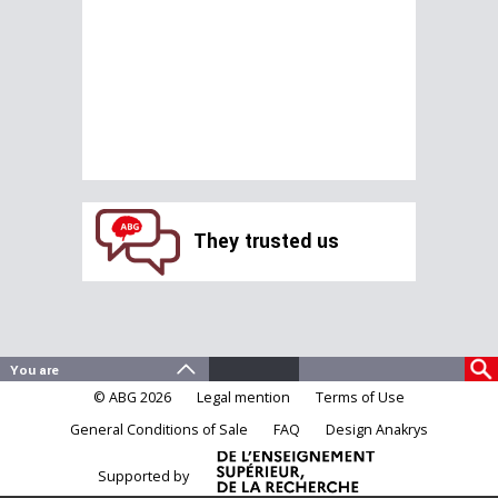
They trusted us
© ABG 2026
Legal mention
Terms of Use
General Conditions of Sale
FAQ
Design Anakrys
Supported by