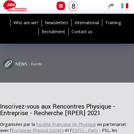
Who are we?
Newsletters
International
Training
Recruitment
Contact us
NEWS
Events
Inscrivez-vous aux Rencontres Physique -
Entreprise - Recherche [RPER] 2021
Organisées par la
Société Française de Physique
en partenariat
avec l'
European Physical Society
et l'
ESPCI - Paris
- PSL, les