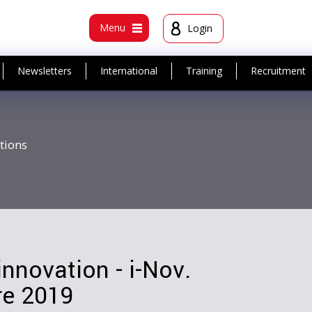
t
Menu
Login
Newsletters
International
Training
Recruitment
ations
innovation - i-Nov.
re 2019