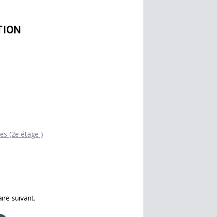
TION
es (2e étage )
ire suivant.