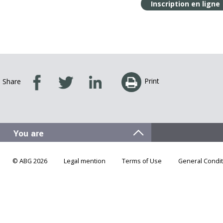
Inscription en ligne
Print
Share
© ABG 2026
Legal mention
Terms of Use
General Condit