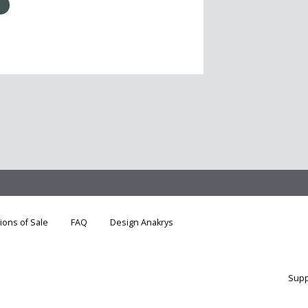
ions of Sale
FAQ
Design Anakrys
Supp