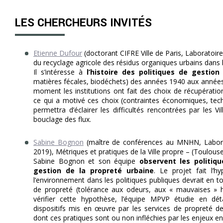
LES CHERCHEURS INVITÉS
Etienne Dufour
(doctorant CIFRE Ville de Paris, Laboratoire 
du recyclage agricole des résidus organiques urbains dans 
Il s’intéresse à
l’histoire des politiques de gestio
matières fécales, biodéchets) des années 1940 aux années
moment les institutions ont fait des choix de récupératio
ce qui a motivé ces choix (contraintes économiques, techn
permettra d’éclairer les difficultés rencontrées par les 
bouclage des flux.
Sabine Bognon
(maître de conférences au MNHN, Labora
2019), Métriques et pratiques de la Ville propre – (Toulouse
Sabine Bognon et son équipe
observent les politiq
gestion de la propreté urbaine
. Le projet fait l’
l’environnement dans les politiques publiques devrait en t
de propreté (tolérance aux odeurs, aux « mauvaises » he
vérifier cette hypothèse, l’équipe MPVP étudie en dét
dispositifs mis en œuvre par les services de propreté de 
dont ces pratiques sont ou non infléchies par les enjeux 