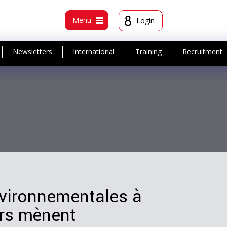
t
Menu
Login
Newsletters
International
Training
Recruitment
nvironnementales à
eurs mènent