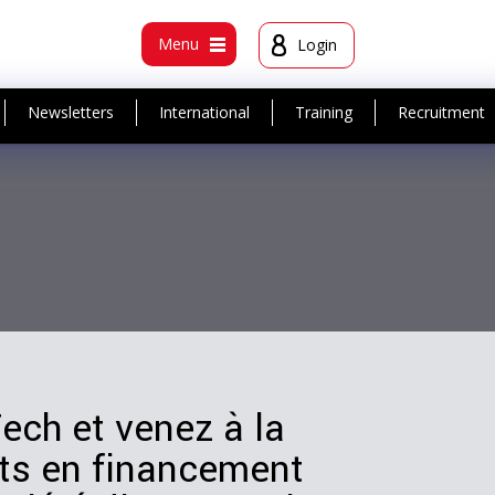
t
Menu
Login
Newsletters
International
Training
Recruitment
ech et venez à la
rts en financement