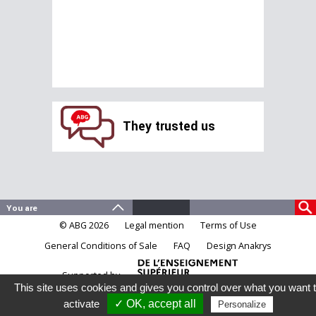
They trusted us
© ABG 2026
Legal mention
Terms of Use
General Conditions of Sale
FAQ
Design Anakrys
Supported by
This site uses cookies and gives you control over what you want 
activate
✓ OK, accept all
Personalize